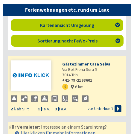
Ferienwohnungen etc. rund um Laax
Kartenansicht Umgebung

Sortierung nach: FeWo-Preis

Gästezimmer Casa Selva
Via Bot Fiena Sura 5
7014
Trin
+41-79-2198601
6 km
9


zur Unterkunft
Zi.
ab SFr:
1
a.A.
2
a.A.


Für Vermieter:
Interesse an einem Stareintrag?
Hier klicken für mehr
Informationen