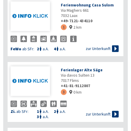
Ferienwohnung Casa Sulom
Via Maghers 661
7032
Laax
+49-7121-434110
2 km
1


zur Unterkunft
FeWo
ab SFr:
2
a.A.
4
a.A.


Ferienlager Alte Säge
Via davos Sulten 13
7017
Flims
+41-81-9112807
0 km
3

Zi.
ab SFr:
1
a.A.
2
a.A.



zur Unterkunft
3
a.A.
