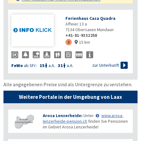
Ferienhaus Casa Quadra
Affeier 13 a
7134
Obersaxen Mundaun
+41-81-9332258
15 km
8


zur Unterkunft
FeWo
ab SFr:
15
a.A.
31
a.A.


Alle angegebenen Preise sind als Untergrenze zu verstehen.
Weitere Portale in der Umgebung von Laax
Arosa Lenzerheide:
Unter
www.arosa-
lenzerheide-pension.ch
finden Sie Pensionen
im Gebiet Arosa Lenzerheide!