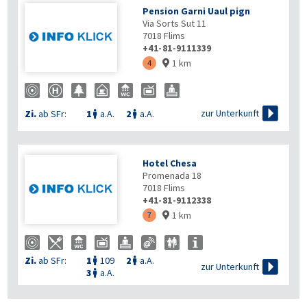
Pension Garni Uaul pign
Via Sorts Sut 11
7018
Flims
+41-81-9111339
1 km
4


zur Unterkunft
Zi.
ab SFr:
1
a.A.
2
a.A.


Hotel Chesa
Promenada 18
7018
Flims
+41-81-9112338
1 km
7

Zi.
ab SFr:
1
109
2
a.A.



zur Unterkunft
3
a.A.
