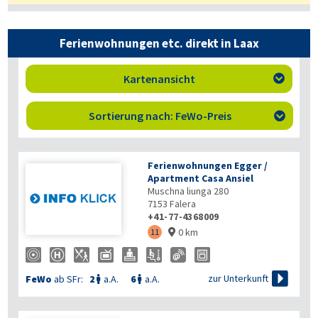
Ferienwohnungen etc. direkt in Laax
Kartenansicht

Sortierung nach: FeWo-Preis

Ferienwohnungen Egger /
Apartment Casa Ansiel
Muschna liunga 280
7153
Falera
+41-77-4368009
0 km
11


zur Unterkunft
FeWo
ab SFr:
2
a.A.
6
a.A.

