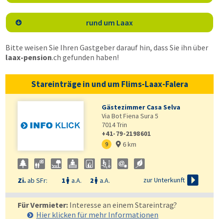
rund um Laax

Bitte weisen Sie Ihren Gastgeber darauf hin, dass Sie ihn über
laax-pension
.ch
gefunden haben!
Stareinträge in und um Flims-Laax-Falera
Gästezimmer Casa Selva
Via Bot Fiena Sura 5
7014
Trin
+41-79-2198601
6 km
9


zur Unterkunft
Zi.
ab SFr:
1
a.A.
2
a.A.


Für Vermieter:
Interesse an einem Stareintrag?
Hier klicken für mehr
Informationen