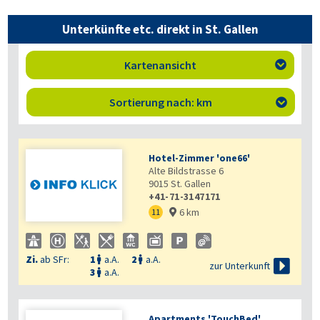
Unterkünfte etc. direkt in St. Gallen
Kartenansicht

Sortierung nach: km

Hotel-Zimmer 'one66'
Alte Bildstrasse 6
9015
St. Gallen
+41-71-3147171
6 km
11

Zi.
ab SFr:
1
a.A.
2
a.A.



zur Unterkunft
3
a.A.

Apartments 'TouchBed'