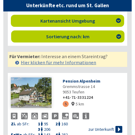
Unterkünfte etc. rund um St. Gallen
Kartenansicht Umgebung

Sortierung nach: km

Für Vermieter:
Interesse an einem Stareintrag?
Hier klicken für mehr
Informationen
Pension Alpenheim
Gremmstrasse 14
9053
Teufen
+41-71-3331224
5 km
5

Zi.
ab SFr:
1
95
2
160



zur Unterkunft
3
206

FeWo
ab SFr:
1
143
4
282

