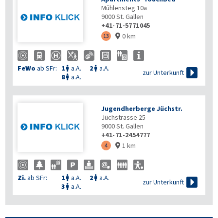
Mühlensteg 10a
9000
St. Gallen
+41-71-5771045
0 km
13

FeWo
ab SFr:
1
a.A.
2
a.A.



zur Unterkunft
8
a.A.

Jugendherberge Jüchstr.
Jüchstrasse 25
9000
St. Gallen
+41-71-2454777
1 km
4

Zi.
ab SFr:
1
a.A.
2
a.A.



zur Unterkunft
3
a.A.
