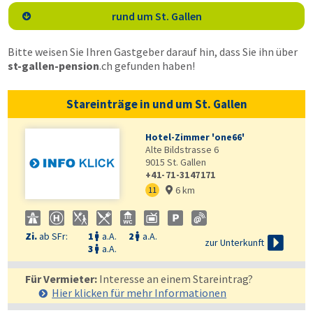
rund um St. Gallen

Bitte weisen Sie Ihren Gastgeber darauf hin, dass Sie ihn über
st-gallen-pension
.ch
gefunden haben!
Stareinträge in und um St. Gallen
Hotel-Zimmer 'one66'
Alte Bildstrasse 6
9015
St. Gallen
+41-71-3147171
6 km
11

Zi.
ab SFr:
1
a.A.
2
a.A.



zur Unterkunft
3
a.A.

Für Vermieter:
Interesse an einem Stareintrag?
Hier klicken für mehr
Informationen