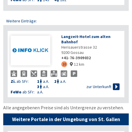
Weitere Einträge:
Langzeit-Hotel zum alten
Bahnhof
Herisauerstrasse 32
9200
Gossau
+41-76-3909032
12 km
10

Zi.
ab SFr:
1
a.A.
2
a.A.



zur Unterkunft
3
a.A.

FeWo
ab SFr:
a.A.
Alle angegebenen Preise sind als Untergrenze zu verstehen.
Weitere Portale in der Umgebung von St. Gallen