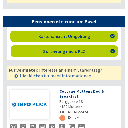
Pensionen etc. rund um Basel
Kartenansicht Umgebung

Sortierung nach: PLZ

Für Vermieter:
Interesse an einem Stareintrag?
Hier klicken für mehr
Informationen
Cottage Muttenz Bed &
Breakfast
Burggasse 18
4132
Muttenz
+41-61-4622424
7 km
6
