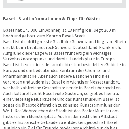
Basel - Stadtinformationen & Tipps für Gäste:
Basel hat 175.000 Einwohner, ist 23 km² groß, liegt 260 m
hoch und gehört zum Kanton Basel-Stadt.
Basel ist die drittgrösste Stadt der Schweiz und liegt am Rhein
direkt beim Dreiländereck Schweiz-Deutschland-Frankreich.
Aufgrund dieser Lage war Basel frühzeitig ein wichtiger
Verkehrsknotenpunkt und damit Handelsplatz in Europa.
Basel ist heute eines der am dichtesten besiedelten Gebiete in
Europa und ein bedeutendes Zentrum der Chemie- und
Pharmaindustrie. Aber auch andere Branchen sind hier
vertreten und zudem ist Basel ein wichtiger Messestandort,
weshalb zahlreiche Geschäftsreisende in Basel übernachten.
Auch kulturell zieht Basel viele Gäste an, so gibt es hier u.a.
eine vielseitige Musikszene und das Kunstmuseum Basel ist
sogar die älteste öffentlich zugängige Kunstsammlung der
Welt. Das Wahrzeichen der Stadt ist das Basler Münster am
historischen Münsterplatz. Auch in der restlichen Altstadt
gibt es historische Gebäude zu entdecken, jedoch ist Basel
zugleich ein Ziel für Freunde moderner Architektur, da hier