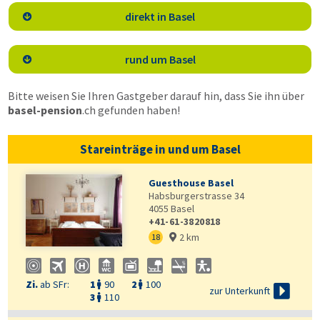
direkt in Basel

rund um Basel

Bitte weisen Sie Ihren Gastgeber darauf hin, dass Sie ihn über
basel-pension
.ch
gefunden haben!
Stareinträge in und um Basel
Guesthouse Basel
Habsburgerstrasse 34
4055
Basel
+41-61-3820818
2 km
18

Zi.
ab SFr:
1
90
2
100



zur Unterkunft
3
110
