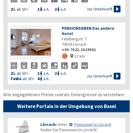

zur Unterkunft
Zi.
ab SFr:
1
a.A.
2
a.A.


PENSIONSIEBEN Das andere
Hotel
Feldbergstr. 7
79539
Lörrach
+49-7621-1619961

11 km
19

Zi.
ab SFr:
1
a.A.
2
a.A.



zur Unterkunft
FeWo
ab SFr:
4
a.A.

Alle angegebenen Preise sind als Untergrenze zu verstehen.
Weitere Portale in der Umgebung von Basel
Lörrach:
Unter
Pensionen in Lörrach
finden Sie Pensionen in Lörrach!