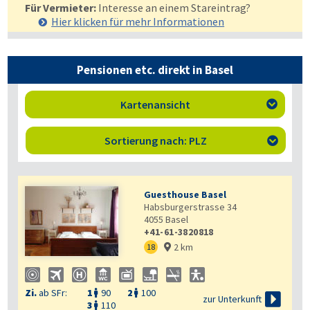
Für Vermieter:
Interesse an einem Stareintrag?
Hier klicken für mehr
Informationen
Pensionen etc. direkt in Basel
Kartenansicht

Sortierung nach: PLZ

Guesthouse Basel
Habsburgerstrasse 34
4055
Basel
+41-61-3820818
2 km
18

Zi.
ab SFr:
1
90
2
100



zur Unterkunft
3
110
