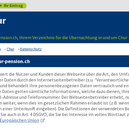
Ihr Eintrag

ur
sion.ch, Ihrem Verzeichnis für die Übernachtung in und um Chur
n
Chur
Datenschutz
r-pension.ch
ert die Nutzer und Kunden dieser Webseite über die Art, den Um
aten durch den Internetseitenbetreiber (s.u. "Verantwortlicher
und behandelt Ihre personenbezogenen Daten vertraulich und en
e Daten gelten sämtliche Informationen, welche dazu dienen, Ihr
il-Adresse und Telefonnummer. Der Webseitenbetreiber erhebt, nu
eiter, wenn dies im gesetzlichen Rahmen erlaubt ist (z.B. wenn 
 einer Unterkunft eingeben). Die Definitionen der verwendeten B
ie auch in Art. 4 DSGVO, die Sie bei Interesse im vollen Wortlaut 
Europäischen Union
.