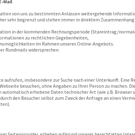
E-Mail
halten von uns zu bestimmten Anlässen weitergehende Informatio
 her sehr begrenzt und stehen immer in direktem Zusammenhang 
tation in der kommenden Rechnungsperiode (Stareintrag/normale
formationen zu rechtlichen Gegebenheiten,
ionsmöglichkeiten im Rahmen unseres Online-Angebots.
er Rundmails widersprechen.
te aufrufen, insbesondere zur Suche nach einer Unterkunft. Eine Re
re Webseite besuchen, ohne Angaben zu Ihrer Person zu machen. Di
n automatisch erhobene Daten technischer Art (wie z.B. Browser 
e durch den Besucher selbst zum Zweck der Anfrage an einen Verm
ten).
er Seitenprovider, erheben aufgrund unseres berechtigten Interesses