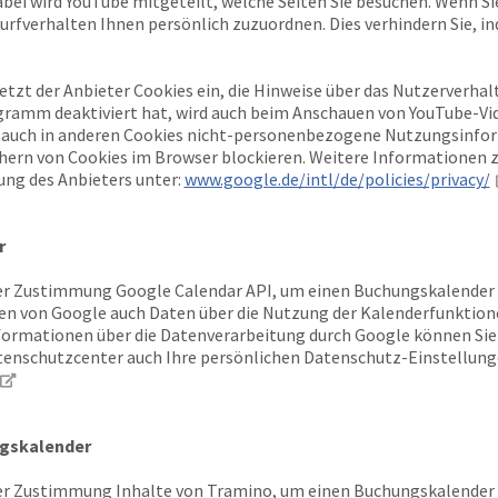
abei wird YouTube mitgeteilt, welche Seiten Sie besuchen. Wenn S
urfverhalten Ihnen persönlich zuzuordnen. Dies verhindern Sie, in
setzt der Anbieter Cookies ein, die Hinweise über das Nutzerverh
gramm deaktiviert hat, wird auch beim Anschauen von YouTube-Vi
 auch in anderen Cookies nicht-personenbezogene Nutzungsinfor
chern von Cookies im Browser blockieren. Weitere Informationen
ung des Anbieters unter:
www.google.de/intl/de/policies/privacy/
r
r Zustimmung Google Calendar API, um einen Buchungskalender vi
n von Google auch Daten über die Nutzung der Kalenderfunktion
nformationen über die Datenverarbeitung durch Google können S
enschutzcenter auch Ihre persönlichen Datenschutz-Einstellung
gskalender
r Zustimmung Inhalte von Tramino, um einen Buchungskalender vi