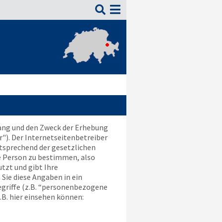

fang und den Zweck der Erhebung
"). Der Internetseitenbetreiber
tsprechend der gesetzlichen
e Person zu bestimmen, also
tzt und gibt Ihre
Sie diese Angaben in ein
egriffe (z.B. “personenbezogene
z.B. hier einsehen können: