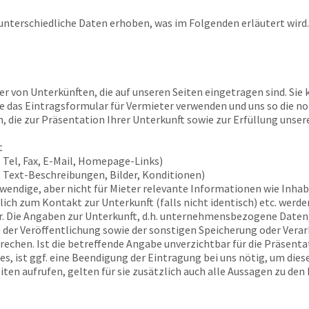
nterschiedliche Daten erhoben, was im Folgenden erläutert wird.
r von Unterkünften, die auf unseren Seiten eingetragen sind. Sie
Sie das Eintragsformular für Vermieter verwenden und uns so die n
, die zur Präsentation Ihrer Unterkunft sowie zur Erfüllung unser
t
 Tel, Fax, E-Mail, Homepage-Links)
. Text-Beschreibungen, Bilder, Konditionen)
twendige, aber nicht für Mieter relevante Informationen wie Inh
ch zum Kontakt zur Unterkunft (falls nicht identisch) etc. werden
. Die Angaben zur Unterkunft, d.h. unternehmensbezogene Daten,
 der Veröffentlichung sowie der sonstigen Speicherung oder Verarb
chen. Ist die betreffende Angabe unverzichtbar für die Präsenta
ges, ist ggf. eine Beendigung der Eintragung bei uns nötig, um di
ten aufrufen, gelten für sie zusätzlich auch alle Aussagen zu den 