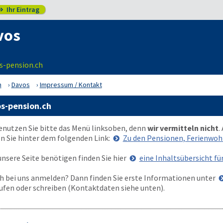
Ihr Eintrag

vos
s-pension.ch
n
Davos
Impressum / Kontakt
s-pension.ch
enutzen Sie bitte das Menü
links
oben
, denn
wir vermitteln nicht
.
n Sie hinter dem folgenden Link:
Zu den Pensionen, Ferienwo
nsere Seite benötigen finden Sie hier
eine Inhaltsübersicht fü
 bei uns anmelden? Dann finden Sie erste Informationen unter
ufen oder schreiben (Kontaktdaten siehe unten).