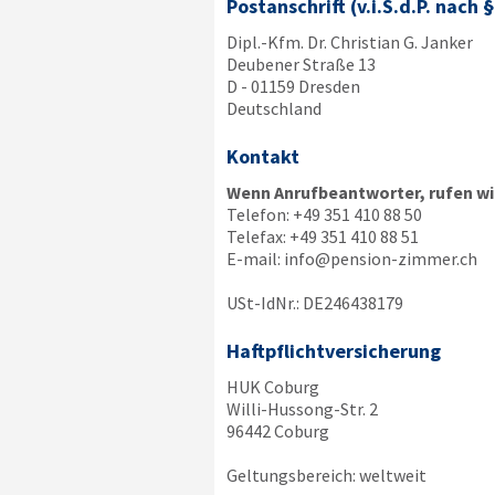
Postanschrift (v.i.S.d.P. nach 
Dipl.-Kfm. Dr. Christian G. Janker
Deubener Straße 13
D - 01159 Dresden
Deutschland
Kontakt
Wenn Anrufbeantworter, rufen wir
Telefon:
+49 351 410 88 50
Telefax:
+49 351 410 88 51
E-mail:
info@pension-zimmer.ch
USt-IdNr.: DE246438179
Haftpflichtversicherung
HUK Coburg
Willi-Hussong-Str. 2
96442 Coburg
Geltungsbereich: weltweit