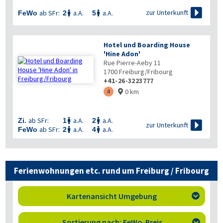

zur Unterkunft
ab SFr:
a.A.
a.A.
FeWo
2
5


Hotel und Boarding House
'Hine Adon'
Rue Pierre-Aeby 11
1700
Freiburg/Fribourg
+41-26-3223777
0 km
4

ab SFr:
a.A.
a.A.
Zi.
1
2



zur Unterkunft
ab SFr:
a.A.
a.A.
FeWo
2
4


Ferienwohnungen etc. rund um Freiburg / Fribourg
Kartenansicht Umgebung

Sortierung nach: FeWo-Preis
