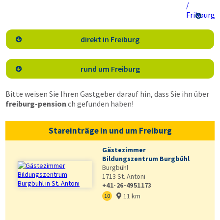

direkt in Freiburg

rund um Freiburg

Bitte weisen Sie Ihren Gastgeber darauf hin, dass Sie ihn über
freiburg-pension
.ch
gefunden haben!
Stareinträge in und um Freiburg
Gästezimmer
Bildungszentrum Burgbühl
Burgbühl
1713
St. Antoni
+41-26-4951173
11 km
10
