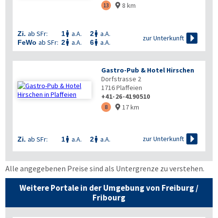
8 km
13

ab SFr:
a.A.
a.A.
Zi.
1
2



zur Unterkunft
ab SFr:
a.A.
a.A.
FeWo
2
6


Gastro-Pub & Hotel Hirschen
Dorfstrasse 2
1716
Plaffeien
+41-26-4190510
17 km
8


zur Unterkunft
ab SFr:
a.A.
a.A.
Zi.
1
2


Alle angegebenen Preise sind als Untergrenze zu verstehen.
Weitere Portale in der Umgebung von Freiburg /
Fribourg