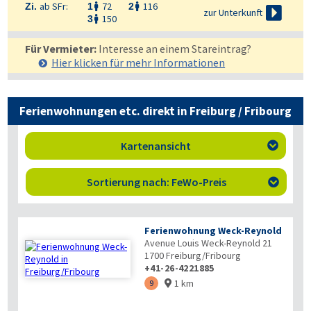
ab SFr:
72
116
Zi.
1
2



zur Unterkunft
150
3

Für Vermieter:
Interesse an einem Stareintrag?
Hier klicken für mehr
Informationen
Ferienwohnungen etc. direkt in Freiburg / Fribourg
Kartenansicht

Sortierung nach: FeWo-Preis

Ferienwohnung Weck-Reynold
Avenue Louis Weck-Reynold 21
1700
Freiburg/Fribourg
+41-26-4221885
1 km
9
