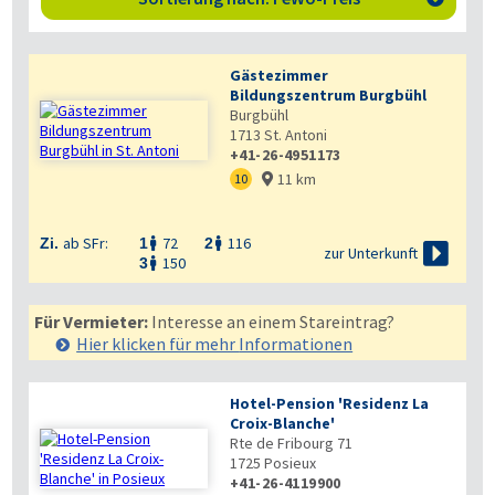
Gästezimmer
Bildungszentrum Burgbühl
Burgbühl
1713
St. Antoni
+41-26-4951173
11 km
10

ab SFr:
72
116
Zi.
1
2



zur Unterkunft
150
3

Für Vermieter:
Interesse an einem Stareintrag?
Hier klicken für mehr
Informationen
Hotel-Pension 'Residenz La
Croix-Blanche'
Rte de Fribourg 71
1725
Posieux
+41-26-4119900