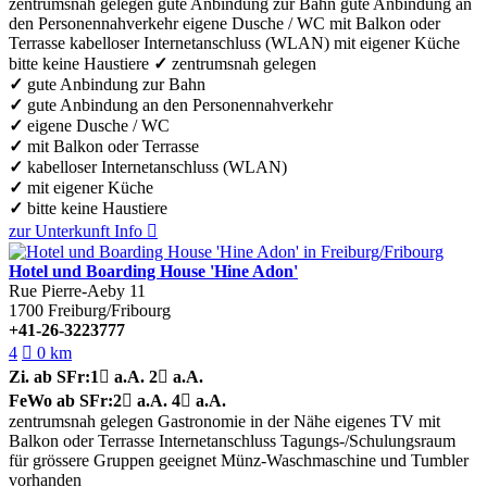
zentrumsnah gelegen
gute Anbindung zur Bahn
gute Anbindung an
den Personennahverkehr
eigene Dusche / WC
mit Balkon oder
Terrasse
kabelloser Internetanschluss (WLAN)
mit eigener Küche
bitte keine Haustiere
✓
zentrumsnah gelegen
✓
gute Anbindung zur Bahn
✓
gute Anbindung an den Personennahverkehr
✓
eigene Dusche / WC
✓
mit Balkon oder Terrasse
✓
kabelloser Internetanschluss (WLAN)
✓
mit eigener Küche
✓
bitte keine Haustiere
zur Unterkunft
Info

Hotel und Boarding House 'Hine Adon'
Rue Pierre-Aeby 11
1700
Freiburg/Fribourg
+41-26-3223777
4

0 km
Zi.
ab SFr:
1

a.A.
2

a.A.
FeWo
ab SFr:
2

a.A.
4

a.A.
zentrumsnah gelegen
Gastronomie in der Nähe
eigenes TV
mit
Balkon oder Terrasse
Internetanschluss
Tagungs-/Schulungsraum
für grössere Gruppen geeignet
Münz-Waschmaschine und Tumbler
vorhanden