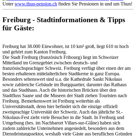
Unter
www.thun-pension.ch
finden Sie Pensionen in und um Thun!
Freiburg - Stadtinformationen & Tipps
für Gäste:
Freiburg hat 38.000 Einwohner, ist 10 km² groß, liegt 610 m hoch
und gehört zum Kanton Freiburg.
Die Stadt Freiburg (französisch Fribourg) liegt im Schweizer
Mittelland im Grenzgebiet zwischen deutsch- und
französischsprachiger Schweiz. Freiburg verfügt über einen der am
besten erhaltenen mittelalterlichen Stadtkerne in ganz Europa.
Besonders sehenswert sind u.a. die Kathedrale Sankt Nikolaus
sowie zahlreiche Gebäude im Burgquartier, darunter das Rathaus
und das Stadthaus. Auch die historischen Brücken über den
Stadtfluss Saane und die Museen der Stadt ziehen Touristen nach
Freiburg. Bemerkenswert ist Freiburg weiterhin als
Universitätsstadt, denn hier befindet sich die einzige offiziell
zweisprachige Universität der Schweiz. Auch das jährliche St.-
Nikolaus-Fest zieht viele Besucher in die Stadt. In Freiburg und
Umgebung (bes. im Nachbarort Villars-sur-Glâne) haben sich
zudem zahlreiche Unternehmen angesiedelt, besonders aus dem
Dienstleistungssektor, weshalb viele Gäste aus beruflichen Gründen