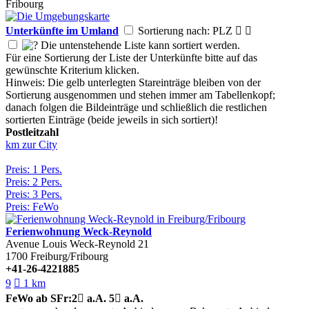
Unterkünfte im Umland
Sortierung nach: PLZ


Die untenstehende Liste kann sortiert werden.
Für eine Sortierung der Liste der Unterkünfte bitte auf das
gewünschte Kriterium klicken.
Hinweis: Die gelb unterlegten Stareinträge bleiben von der
Sortierung ausgenommen und stehen immer am Tabellenkopf;
danach folgen die Bildeinträge und schließlich die restlichen
sortierten Einträge (beide jeweils in sich sortiert)!
Postleitzahl
km zur City
Preis: 1 Pers.
Preis: 2 Pers.
Preis: 3 Pers.
Preis: FeWo
Ferienwohnung Weck-Reynold
Avenue Louis Weck-Reynold 21
1700
Freiburg/Fribourg
+41-26-4221885
9

1 km
FeWo
ab SFr:
2

a.A.
5

a.A.