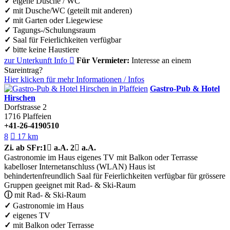
✓
eigene Dusche / WC
✓
mit Dusche/WC (geteilt mit anderen)
✓
mit Garten oder Liegewiese
✓
Tagungs-/Schulungsraum
✓
Saal für Feierlichkeiten verfügbar
✓
bitte keine Haustiere
zur Unterkunft
Info

Für Vermieter:
Interesse an einem
Stareintrag?
Hier klicken für mehr
Informationen
/
Infos
Gastro-Pub & Hotel
Hirschen
Dorfstrasse 2
1716
Plaffeien
+41-26-4190510
8

17 km
Zi.
ab SFr:
1

a.A.
2

a.A.
Gastronomie im Haus
eigenes TV
mit Balkon oder Terrasse
kabelloser Internetanschluss (WLAN)
Haus ist
behindertenfreundlich
Saal für Feierlichkeiten verfügbar
für grössere
Gruppen geeignet
mit Rad- & Ski-Raum
ⓘ
mit Rad- & Ski-Raum
✓
Gastronomie im Haus
✓
eigenes TV
✓
mit Balkon oder Terrasse