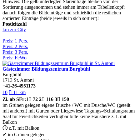
Hinweis: Die gelb unterlegten Stareinträge bleiben von der
Sortierung ausgenommen und stehen immer am Tabellenkopf;
danach folgen die Bildeinträge und schließlich die restlichen
sortierten Einträge (beide jeweils in sich sortiert)!
Postleitzahl
km zur City
Preis: 1 Pers.
Preis: 2 Pers.
Preis: 3 Pers.
Preis: FeWo
Gästezimmer Bildungszentrum Burgbühl
Burgbühl
1713
St. Antoni
+41-26-4951173
10

11 km
Zi.
ab SFr:
1

72
2

116
3

150
im Grünen gelegen
eigene Dusche / WC
mit Dusche/WC (geteilt
mit anderen)
mit Garten oder Liegewiese
Tagungs-/Schulungsraum
Saal für Feierlichkeiten verfügbar
bitte keine Haustiere
z.T. mit
Balkon
ⓘ
z.T. mit Balkon
✓
im Grünen gelegen