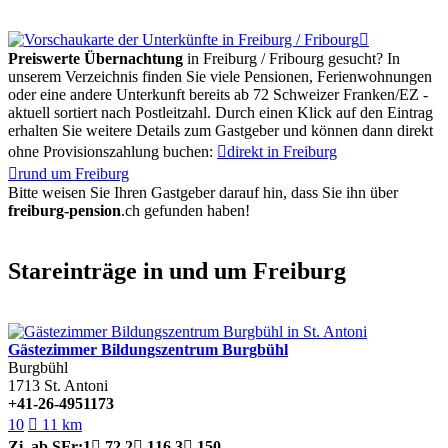

Preiswerte Übernachtung
in Freiburg / Fribourg gesucht? In
unserem Verzeichnis finden Sie viele Pensionen, Ferienwohnungen
oder eine andere Unterkunft bereits ab 72 Schweizer Franken/EZ -
aktuell sortiert nach Postleitzahl. Durch einen Klick auf den Eintrag
erhalten Sie weitere Details zum Gastgeber und können dann direkt
ohne Provisionszahlung buchen:

direkt in Freiburg

rund um Freiburg
Bitte weisen Sie Ihren Gastgeber darauf hin, dass Sie ihn über
freiburg-pension
.ch
gefunden haben!
Stareinträge in und um Freiburg
Gästezimmer Bildungszentrum Burgbühl
Burgbühl
1713
St. Antoni
+41-26-4951173
10

11 km
Zi.
ab SFr:
1

72
2

116
3

150