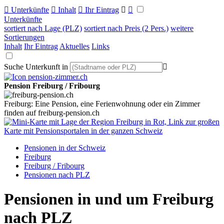

Unterkünfte

Inhalt

Ihr Eintrag


Unterkünfte
sortiert nach Lage (PLZ)
sortiert nach Preis (2 Pers.)
weitere
Sortierungen
Inhalt
Ihr Eintrag
Aktuelles
Links
Suche Unterkunft in

Pension Freiburg / Fribourg
Freiburg: Eine Pension, eine Ferienwohnung oder ein Zimmer
finden auf freiburg-pension.ch
Pensionen in der Schweiz
Freiburg
Freiburg / Fribourg
Pensionen nach PLZ
Pensionen in und um Freiburg
nach PLZ