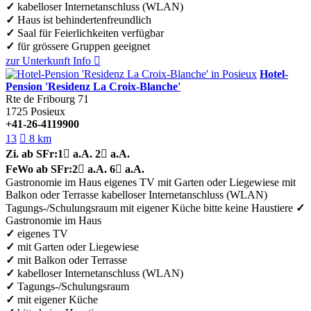
✓
kabelloser Internetanschluss (WLAN)
✓
Haus ist behindertenfreundlich
✓
Saal für Feierlichkeiten verfügbar
✓
für grössere Gruppen geeignet
zur Unterkunft
Info

Hotel-
Pension 'Residenz La Croix-Blanche'
Rte de Fribourg 71
1725
Posieux
+41-26-4119900
13

8 km
Zi.
ab SFr:
1

a.A.
2

a.A.
FeWo
ab SFr:
2

a.A.
6

a.A.
Gastronomie im Haus
eigenes TV
mit Garten oder Liegewiese
mit
Balkon oder Terrasse
kabelloser Internetanschluss (WLAN)
Tagungs-/Schulungsraum
mit eigener Küche
bitte keine Haustiere
✓
Gastronomie im Haus
✓
eigenes TV
✓
mit Garten oder Liegewiese
✓
mit Balkon oder Terrasse
✓
kabelloser Internetanschluss (WLAN)
✓
Tagungs-/Schulungsraum
✓
mit eigener Küche