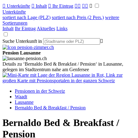

Unterkünfte

Inhalt

Ihr Eintrag



Unterkünfte
sortiert nach Lage (PLZ)
sortiert nach Preis (2 Pers.)
weitere
Sortierungen
Inhalt
Ihr Eintrag
Aktuelles
Links
Suche Unterkunft in

Pension Lausanne
Details zu ‘Bernaldo Bed & Breakfast / Pension‘ in Lausanne,
gelegen im Stadtzentrum nahe am Genfersee
Pensionen in der Schweiz
Waadt
Lausanne
Bernaldo Bed & Breakfast / Pension
Bernaldo Bed & Breakfast /
Pension