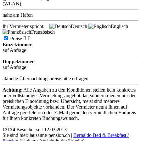
(WLAN)
nahe am Hafen
Ihr Vermieter spricht:
Deutsch
Englisch
Französisch
Preise


Einzelzimmer
auf Anfrage
Doppelzimmer
auf Anfrage
aktuelle Übernachtungspreise bitte erfragen
Achtung
: Alle Angaben zu den Konditionen stellen kein konkretes
oder vollständiges Vermietungsangebot dar, sondern dienen nur der
preislichen Einordnung bzw. Übersicht, meist sind mehrere
Vermietungsobjekte vorhanden. Der Vermieter nennt Ihnen auf
Anfrage per Telefon oder E-Mail gerne den verbindlichen Endpreis
für Ihren konkreten Buchungswunsch.
12124
Besucher seit
1
2.0
3.2
0
1
3
Sie sind hier: lausanne-pension.ch |
Bernaldo Bed & Breakfast /
Pension
(Link zur Ansicht in der Tabelle)