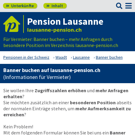

Unterkünfte
Inhalt


Pension Lausanne
Für Vermieter: Banner buchen – mehr Anfragen durch
besondere Position im Verzeichnis lausanne-pension.ch
Pensionen in der Schweiz
Waadt
Lausanne
Banner buchen
Banner buchen auf lausanne-pension.ch
(Informationen für Vermieter)
Sie wollen Ihre
Zugriffszahlen erhöhen
und
mehr Anfragen
erhalten
?
Sie möchten zusätzlich an einer
besonderen Position
abseits
der normalen Einträge stehen, um
mehr Aufmerksamkeit zu
erreichen
?
Kein Problem!
Mit dem folgenden Formular können Sie bei uns ein
Banner