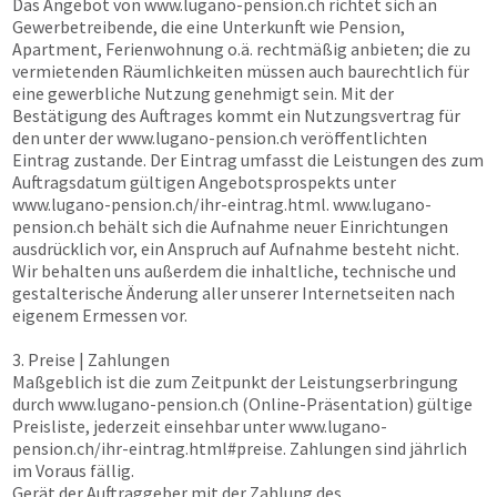
Das Angebot von
www.lugano-pension.ch
richtet sich an
Gewerbetreibende, die eine Unterkunft wie Pension,
Apartment, Ferienwohnung o.ä. rechtmäßig anbieten; die zu
vermietenden Räumlichkeiten müssen auch baurechtlich für
eine gewerbliche Nutzung genehmigt sein. Mit der
Bestätigung des Auftrages kommt ein Nutzungsvertrag für
den unter der
www.lugano-pension.ch
veröffentlichten
Eintrag zustande. Der Eintrag umfasst die Leistungen des zum
Auftragsdatum gültigen Angebotsprospekts unter
www.lugano-pension.ch
/ihr-eintrag.html.
www.lugano-
pension.ch
behält sich die Aufnahme neuer Einrichtungen
ausdrücklich vor, ein Anspruch auf Aufnahme besteht nicht.
Wir behalten uns außerdem die inhaltliche, technische und
gestalterische Änderung aller unserer Internetseiten nach
eigenem Ermessen vor.
3. Preise | Zahlungen
Maßgeblich ist die zum Zeitpunkt der Leistungserbringung
durch
www.lugano-pension.ch
(Online-Präsentation) gültige
Preisliste, jederzeit einsehbar unter
www.lugano-
pension.ch
/ihr-eintrag.html#preise. Zahlungen sind jährlich
im Voraus fällig.
Gerät der Auftraggeber mit der Zahlung des