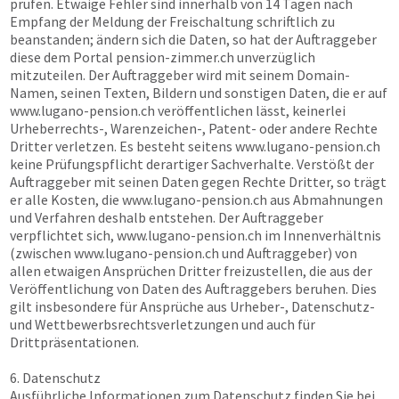
prüfen. Etwaige Fehler sind innerhalb von 14 Tagen nach
Empfang der Meldung der Freischaltung schriftlich zu
beanstanden; ändern sich die Daten, so hat der Auftraggeber
diese dem Portal
pension-zimmer.ch
unverzüglich
mitzuteilen. Der Auftraggeber wird mit seinem Domain-
Namen, seinen Texten, Bildern und sonstigen Daten, die er auf
www.lugano-pension.ch
veröffentlichen lässt, keinerlei
Urheberrechts-, Warenzeichen-, Patent- oder andere Rechte
Dritter verletzen. Es besteht seitens
www.lugano-pension.ch
keine Prüfungspflicht derartiger Sachverhalte. Verstößt der
Auftraggeber mit seinen Daten gegen Rechte Dritter, so trägt
er alle Kosten, die
www.lugano-pension.ch
aus Abmahnungen
und Verfahren deshalb entstehen. Der Auftraggeber
verpflichtet sich,
www.lugano-pension.ch
im Innenverhältnis
(zwischen
www.lugano-pension.ch
und Auftraggeber) von
allen etwaigen Ansprüchen Dritter freizustellen, die aus der
Veröffentlichung von Daten des Auftraggebers beruhen. Dies
gilt insbesondere für Ansprüche aus Urheber-, Datenschutz-
und Wettbewerbsrechtsverletzungen und auch für
Drittpräsentationen.
6. Datenschutz
Ausführliche Informationen zum Datenschutz finden Sie bei