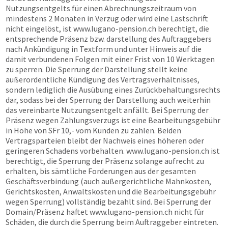
Nutzungsentgelts für einen Abrechnungszeitraum von
mindestens 2 Monaten in Verzug oder wird eine Lastschrift
nicht eingelöst, ist
www.lugano-pension.ch
berechtigt, die
entsprechende Präsenz bzw. darstellung des Auftraggebers
nach Ankündigung in Textform und unter Hinweis auf die
damit verbundenen Folgen mit einer Frist von 10 Werktagen
zu sperren. Die Sperrung der Darstellung stellt keine
außerordentliche Kündigung des Vertragsverhältnisses,
sondern lediglich die Ausübung eines Zurückbehaltungsrechts
dar, sodass bei der Sperrung der Darstellung auch weiterhin
das vereinbarte Nutzungsentgelt anfällt. Bei Sperrung der
Präsenz wegen Zahlungsverzugs ist eine Bearbeitungsgebühr
in Höhe von SFr 10,- vom Kunden zu zahlen. Beiden
Vertragsparteien bleibt der Nachweis eines höheren oder
geringeren Schadens vorbehalten.
www.lugano-pension.ch
ist
berechtigt, die Sperrung der Präsenz solange aufrecht zu
erhalten, bis sämtliche Forderungen aus der gesamten
Geschäftsverbindung (auch außergerichtliche Mahnkosten,
Gerichtskosten, Anwaltskosten und die Bearbeitungsgebühr
wegen Sperrung) vollständig bezahlt sind. Bei Sperrung der
Domain/Präsenz haftet
www.lugano-pension.ch
nicht für
Schäden, die durch die Sperrung beim Auftraggeber eintreten.