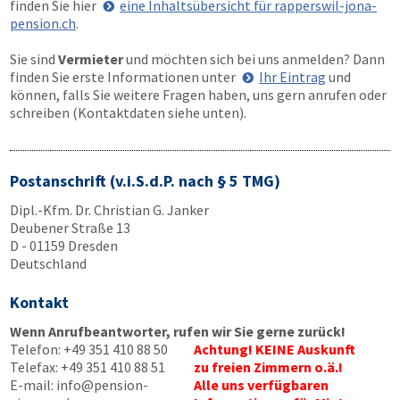
finden Sie hier
eine Inhaltsübersicht für rapperswil-jona-
pension.ch
.
Sie sind
Vermieter
und möchten sich bei uns anmelden? Dann
finden Sie erste Informationen unter
Ihr Eintrag
und
können, falls Sie weitere Fragen haben, uns gern anrufen oder
schreiben (Kontaktdaten siehe unten).
Postanschrift (v.i.S.d.P. nach § 5 TMG)
Dipl.-Kfm. Dr. Christian G. Janker
Deubener Straße 13
D - 01159 Dresden
Deutschland
Kontakt
Wenn Anrufbeantworter, rufen wir Sie gerne zurück!
Telefon:
+49 351 410 88 50
Achtung! KEINE Auskunft
Telefax:
+49 351 410 88 51
zu freien Zimmern o.ä.!
E-mail:
info@pension-
Alle uns verfügbaren