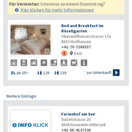
Für Vermieter:
Interesse an einem Stareintrag?
Hier klicken für mehr
Informationen
Bed and Breakfast Im
Röseligarten
Oberwolfhauserstrasse 17a
8633
Wolfhausen
+41-79-7269337

6 km
4


zur Unterkunft
Zi.
ab SFr:
1
129
2
139


Weitere Einträge:
Ferienhof am See
Sulzelstrasse 20
8846
Einsiedeln-Willerzell
+41-55-4127326