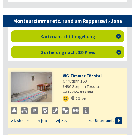
Monteurzimmer etc. rund um Rapperswil-Jona
Kartenansicht Umgebung

Sortierung nach: 3Z-Preis

WG-Zimmer Tösstal
Ohrütistr. 169
8496
Steg im Tösstal
+41-765-437044
20 km
11


zur Unterkunft
Zi.
ab SFr:
1
36
2
a.A.

