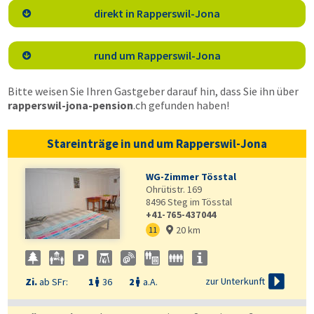
direkt in Rapperswil-Jona

rund um Rapperswil-Jona

Bitte weisen Sie Ihren Gastgeber darauf hin, dass Sie ihn über
rapperswil-jona-pension
.ch
gefunden haben!
Stareinträge in und um Rapperswil-Jona
WG-Zimmer Tösstal
Ohrütistr. 169
8496
Steg im Tösstal
+41-765-437044
20 km
11


zur Unterkunft
Zi.
ab SFr:
1
36
2
a.A.

