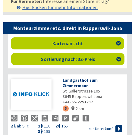
Für Vermieter:
Interesse an einem Stareintrag?
Hier klicken für mehr
Informationen
Monteurzimmer etc. direkt in Rapperswil-Jona
Kartenansicht

Sortierung nach: 3Z-Preis

Landgasthof zum
Zimmermann
St. Gallerstrasse 105
8645
Rapperswil-Jona
+41-55-2253737
2 km
5

Zi.
ab SFr:
1
110
2
165



zur Unterkunft
3
195
