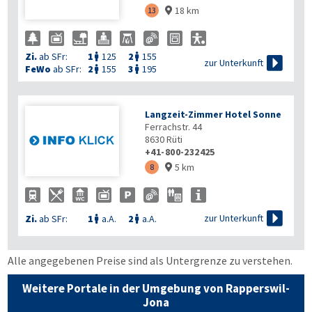
18 km
13

Zi.
ab SFr:
1
125
2
155



zur Unterkunft
FeWo
ab SFr:
2
155
3
195


Langzeit-Zimmer Hotel Sonne
Ferrachstr. 44
8630
Rüti
+41-800-232425
5 km
8


zur Unterkunft
Zi.
ab SFr:
1
a.A.
2
a.A.


Alle angegebenen Preise sind als Untergrenze zu verstehen.
Weitere Portale in der Umgebung von Rapperswil-
Jona