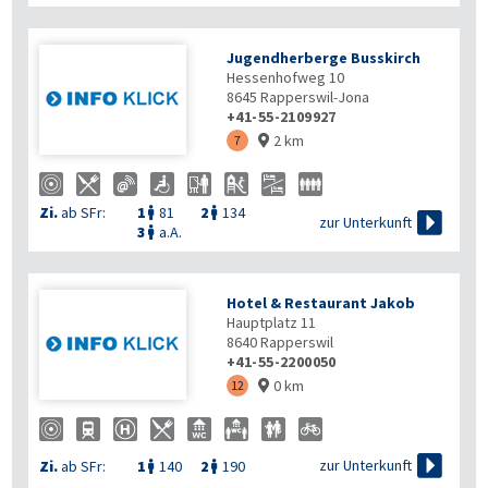
Jugendherberge Busskirch
Hessenhofweg 10
8645
Rapperswil-Jona
+41-55-2109927
2 km
7

Zi.
ab SFr:
1
81
2
134



zur Unterkunft
3
a.A.

Hotel & Restaurant Jakob
Hauptplatz 11
8640
Rapperswil
+41-55-2200050
0 km
12


zur Unterkunft
Zi.
ab SFr:
1
140
2
190

