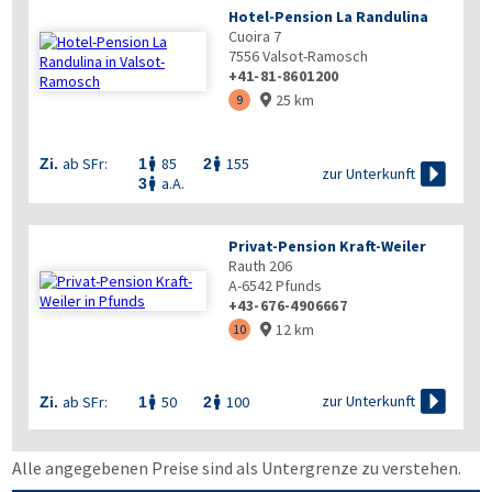
Hotel-Pension La Randulina
Cuoira 7
7556
Valsot-Ramosch
+41-81-8601200
25 km
9

ab SFr:
85
155
Zi.
1
2



zur Unterkunft
a.A.
3

Privat-Pension Kraft-Weiler
Rauth 206
A-6542
Pfunds
+43-676-4906667
12 km
10


zur Unterkunft
ab SFr:
50
100
Zi.
1
2


Alle angegebenen Preise sind als Untergrenze zu verstehen.