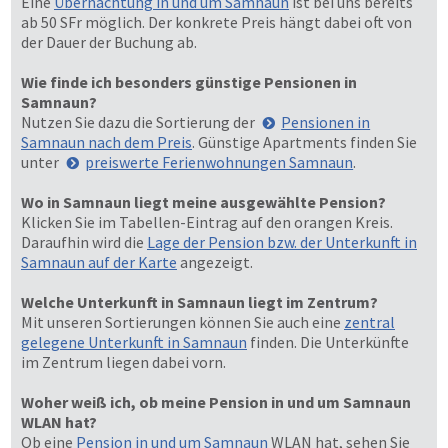
Eine
Übernachtung in und um Samnaun
ist bei uns bereits
ab 50 SFr möglich. Der konkrete Preis hängt dabei oft von
der Dauer der Buchung ab.
Wie finde ich besonders günstige Pensionen in
Samnaun?
Nutzen Sie dazu die Sortierung der
Pensionen in
Samnaun nach dem Preis
. Günstige Apartments finden Sie
unter
preiswerte Ferienwohnungen Samnaun
.
Wo in Samnaun liegt meine ausgewählte Pension?
Klicken Sie im Tabellen-Eintrag auf den orangen Kreis.
Daraufhin wird die
Lage der Pension bzw. der Unterkunft in
Samnaun auf der Karte
angezeigt.
Welche Unterkunft in Samnaun liegt im Zentrum?
Mit unseren Sortierungen können Sie auch eine
zentral
gelegene Unterkunft in Samnaun
finden. Die Unterkünfte
im Zentrum liegen dabei vorn.
Woher weiß ich, ob meine Pension in und um Samnaun
WLAN hat?
Ob eine
Pension in und um Samnaun
WLAN hat, sehen Sie