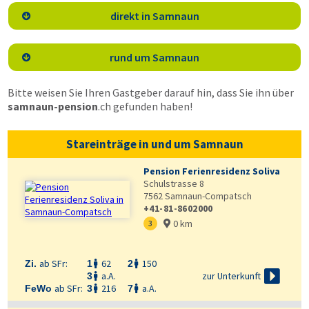
direkt in Samnaun

rund um Samnaun

Bitte weisen Sie Ihren Gastgeber darauf hin, dass Sie ihn über
samnaun-pension
.ch
gefunden haben!
Stareinträge in und um Samnaun
Pension Ferienresidenz Soliva
Schulstrasse 8
7562
Samnaun-Compatsch
+41-81-8602000
0 km
3

ab SFr:
62
150
Zi.
1
2



zur Unterkunft
a.A.
3

ab SFr:
216
a.A.
FeWo
3
7

