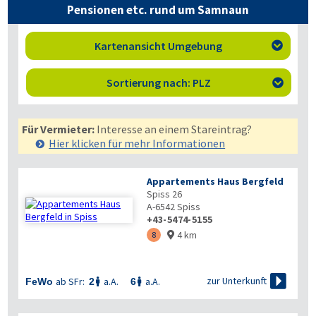
Pensionen etc. rund um Samnaun
Kartenansicht Umgebung

Sortierung nach: PLZ

Für Vermieter:
Interesse an einem Stareintrag?
Hier klicken für mehr
Informationen
Appartements Haus Bergfeld
Spiss 26
A-6542
Spiss
+43-5474-5155
4 km
8


zur Unterkunft
ab SFr:
a.A.
a.A.
FeWo
2
6

