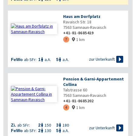
Haus am Dorfplatz
Ravaisch Str. 18
7563
Samnaun-Ravaisch
+41-81-8685419
1 km
7


zur Unterkunft
ab SFr:
a.A.
a.A.
FeWo
1
5


Pension & Garni-Appartement
Collina
Talstrasse 60
7563
Samnaun-Ravaisch
+41-81-8685202
1 km
4

ab SFr:
150
180
Zi.
2
3



zur Unterkunft
ab SFr:
130
a.A.
FeWo
2
5

