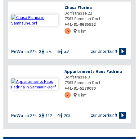
Chasa Flurina
Dorfstrasse 22
7563
Samnaun-Dorf
+41-81-8685522
0 km
5


zur Unterkunft
ab SFr:
a.A.
a.A.
FeWo
2
5


Appartements Haus Fadrina
Dorfstrasse 3
7563
Samnaun-Dorf
+41-81-5178090
0 km
2


zur Unterkunft
ab SFr:
112
205
FeWo
2
4

