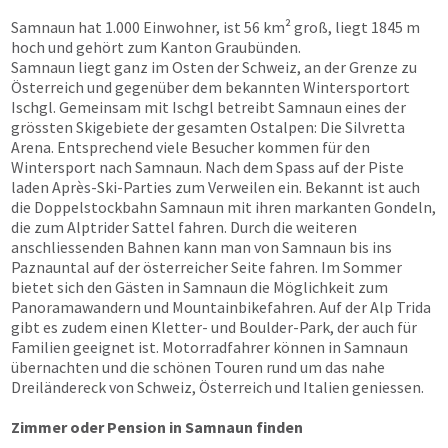
Samnaun hat 1.000 Einwohner, ist 56 km² groß, liegt 1845 m
hoch und gehört zum Kanton Graubünden.
Samnaun liegt ganz im Osten der Schweiz, an der Grenze zu
Österreich und gegenüber dem bekannten Wintersportort
Ischgl. Gemeinsam mit Ischgl betreibt Samnaun eines der
grössten Skigebiete der gesamten Ostalpen: Die Silvretta
Arena. Entsprechend viele Besucher kommen für den
Wintersport nach Samnaun. Nach dem Spass auf der Piste
laden Après-Ski-Parties zum Verweilen ein. Bekannt ist auch
die Doppelstockbahn Samnaun mit ihren markanten Gondeln,
die zum Alptrider Sattel fahren. Durch die weiteren
anschliessenden Bahnen kann man von Samnaun bis ins
Paznauntal auf der österreicher Seite fahren. Im Sommer
bietet sich den Gästen in Samnaun die Möglichkeit zum
Panoramawandern und Mountainbikefahren. Auf der Alp Trida
gibt es zudem einen Kletter- und Boulder-Park, der auch für
Familien geeignet ist. Motorradfahrer können in Samnaun
übernachten und die schönen Touren rund um das nahe
Dreiländereck von Schweiz, Österreich und Italien geniessen.
Zimmer oder Pension in Samnaun finden