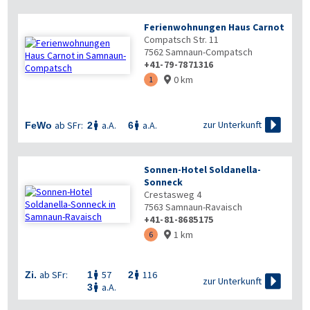
Ferienwohnungen Haus Carnot
Compatsch Str. 11
7562
Samnaun-Compatsch
+41-79-7871316
0 km
1


zur Unterkunft
ab SFr:
a.A.
a.A.
FeWo
2
6


Sonnen-Hotel Soldanella-
Sonneck
Crestasweg 4
7563
Samnaun-Ravaisch
+41-81-8685175
1 km
6

ab SFr:
57
116
Zi.
1
2



zur Unterkunft
a.A.
3
