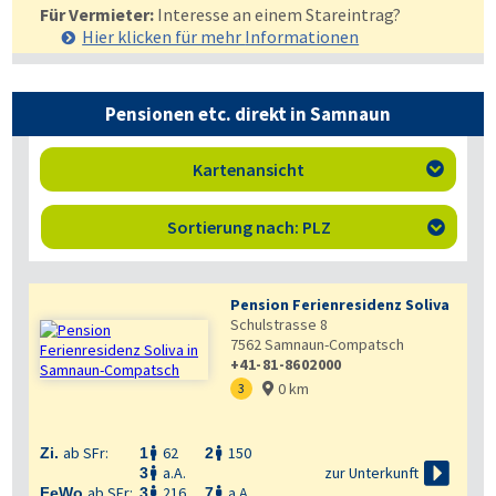
Für Vermieter:
Interesse an einem Stareintrag?
Hier klicken für mehr
Informationen
Pensionen etc. direkt in Samnaun
Kartenansicht

Sortierung nach: PLZ

Pension Ferienresidenz Soliva
Schulstrasse 8
7562
Samnaun-Compatsch
+41-81-8602000
0 km
3

ab SFr:
62
150
Zi.
1
2



zur Unterkunft
a.A.
3

ab SFr:
216
a.A.
FeWo
3
7

