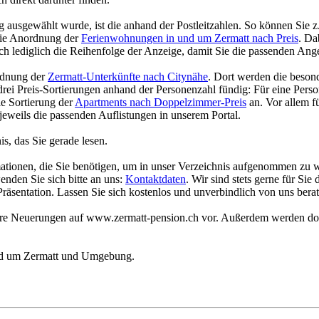
g ausgewählt wurde, ist die anhand der Postleitzahlen. So können Sie 
die Anordnung der
Ferienwohnungen in und um Zermatt nach Preis
. Da
sich lediglich die Reihenfolge der Anzeige, damit Sie die passenden Ang
ordnung der
Zermatt-Unterkünfte nach Citynähe
. Dort werden die besond
rei Preis-Sortierungen anhand der Personenzahl fündig: Für eine Perso
ie Sortierung der
Apartments nach Doppelzimmer-Preis
an. Vor allem f
 jeweils die passenden Auflistungen in unserem Portal.
is, das Sie gerade lesen.
mationen, die Sie benötigen, um in unser Verzeichnis aufgenommen zu w
nden Sie sich bitte an uns:
Kontaktdaten
. Wir sind stets gerne für Sie
äsentation. Lassen Sie sich kostenlos und unverbindlich von uns berate
tere Neuerungen auf
www.zermatt-pension.ch
vor. Außerdem werden dort
rund um Zermatt und Umgebung.