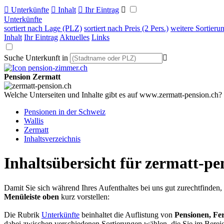

Unterkünfte

Inhalt

Ihr Eintrag

Unterkünfte
sortiert nach Lage (PLZ)
sortiert nach Preis (2 Pers.)
weitere Sortieru
Inhalt
Ihr Eintrag
Aktuelles
Links
Suche Unterkunft in

Pension Zermatt
Welche Unterseiten und Inhalte gibt es auf www.zermatt-pension.ch?
Pensionen in der Schweiz
Wallis
Zermatt
Inhaltsverzeichnis
Inhaltsübersicht für zermatt-pe
Damit Sie sich während Ihres Aufenthaltes bei uns gut zurechtfinde
Menüleiste oben
kurz vorstellen:
Die Rubrik
Unterkünfte
beinhaltet die Auflistung von
Pensionen, Fe
dabei zwischen verschiedenen Sortierungen wählen, die Sie im Bereich