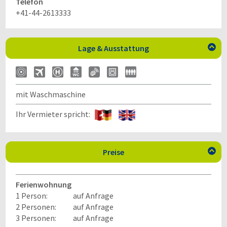
Telefon
+41-44-2613333
Lage & Ausstattung

mit Waschmaschine
Ihr Vermieter spricht:
Preise

Ferienwohnung
1 Person:
auf Anfrage
2 Personen:
auf Anfrage
3 Personen:
auf Anfrage