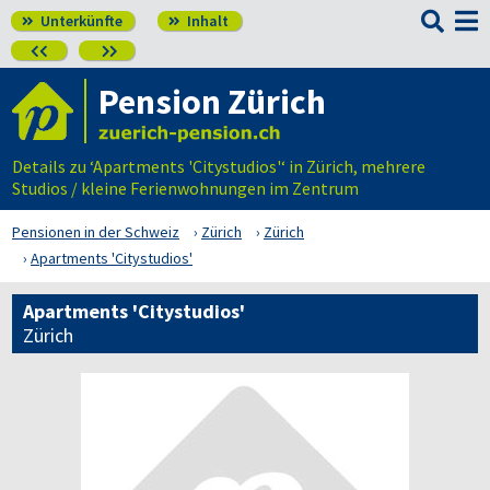

Unterkünfte
Inhalt




Pension Zürich
Details zu ‘Apartments 'Citystudios'‘ in Zürich, mehrere
Studios / kleine Ferienwohnungen im Zentrum
Pensionen in der Schweiz
Zürich
Zürich
Apartments 'Citystudios'
Apartments 'Citystudios'
Zürich