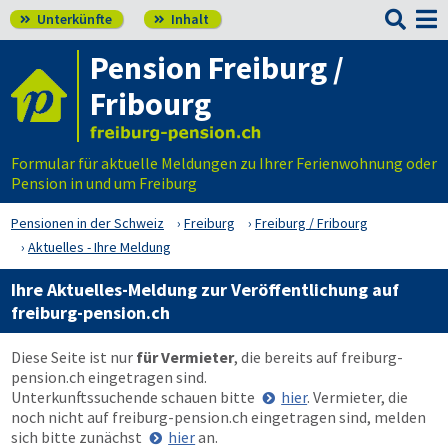

Unterkünfte
Inhalt


Pension Freiburg /
Fribourg
Formular für aktuelle Meldungen zu Ihrer Ferienwohnung oder
Pension in und um Freiburg
Pensionen in der Schweiz
Freiburg
Freiburg / Fribourg
Aktuelles - Ihre Meldung
Ihre Aktuelles-Meldung zur Veröffentlichung auf
freiburg-pension.ch
Diese Seite ist nur
für Vermieter
, die bereits auf
freiburg-
pension.ch
eingetragen sind.
Unterkunftssuchende schauen bitte
hier
. Vermieter, die
noch nicht auf
freiburg-pension.ch
eingetragen sind, melden
sich bitte zunächst
hier
an.