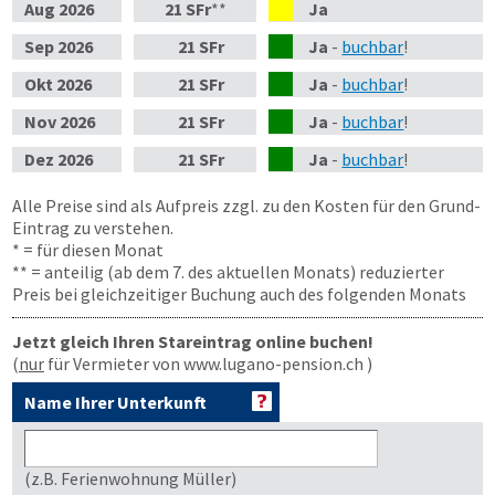
Aug
2026
21 SFr
**
Ja
Sep
2026
21 SFr
Ja
-
buchbar
!
Okt
2026
21 SFr
Ja
-
buchbar
!
Nov
2026
21 SFr
Ja
-
buchbar
!
Dez
2026
21 SFr
Ja
-
buchbar
!
Alle Preise sind als Aufpreis zzgl. zu den Kosten für den Grund-
Eintrag zu verstehen.
* = für diesen Monat
** = anteilig (ab dem 7. des aktuellen Monats) reduzierter
Preis bei gleichzeitiger Buchung auch des folgenden Monats
Jetzt gleich Ihren Stareintrag online buchen!
(
nur
für Vermieter von www.lugano-pension.ch )
Name Ihrer Unterkunft
(z.B. Ferienwohnung Müller)