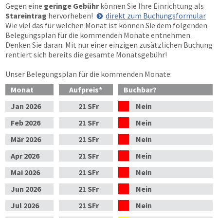
Gegen eine
geringe Gebühr
können Sie Ihre Einrichtung als
Stareintrag
hervorheben!
direkt zum Buchungsformular
Wie viel das für welchen Monat ist können Sie dem folgenden
Belegungsplan für die kommenden Monate entnehmen.
Denken Sie daran: Mit nur einer einzigen zusätzlichen Buchung
rentiert sich bereits die gesamte Monatsgebühr!
Unser Belegungsplan für die kommenden Monate:
Monat
Aufpreis
*
Buchbar?
Jan
2026
21 SFr
Nein
Feb
2026
21 SFr
Nein
Mär
2026
21 SFr
Nein
Apr
2026
21 SFr
Nein
Mai
2026
21 SFr
Nein
Jun
2026
21 SFr
Nein
Jul
2026
21 SFr
Nein