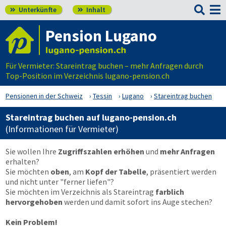

Unterkünfte
Inhalt


Pension Lugano
Für Vermieter: Stareintrag buchen – mehr Anfragen durch
Top-Position im Verzeichnis lugano-pension.ch
Pensionen in der Schweiz
Tessin
Lugano
Stareintrag buchen
Stareintrag buchen auf lugano-pension.ch
(Informationen für Vermieter)
Sie wollen Ihre
Zugriffszahlen erhöhen
und
mehr Anfragen
erhalten?
Sie möchten
oben
, am
Kopf der Tabelle
, präsentiert werden
und nicht unter "ferner liefen"?
Sie möchten im Verzeichnis als Stareintrag
farblich
hervorgehoben
werden und damit sofort ins Auge stechen?
Kein Problem!