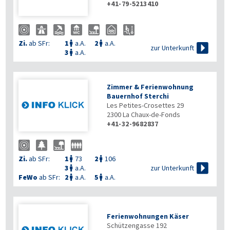
+41-79-5213410
Zi.
ab SFr:
1
a.A.
2
a.A.



zur Unterkunft
3
a.A.

Zimmer & Ferienwohnung
Bauernhof Sterchi
Les Petites-Crosettes 29
2300
La Chaux-de-Fonds
+41-32-9682837
Zi.
ab SFr:
1
73
2
106



zur Unterkunft
3
a.A.

FeWo
ab SFr:
2
a.A.
5
a.A.


Ferienwohnungen Käser
Schützengasse 192