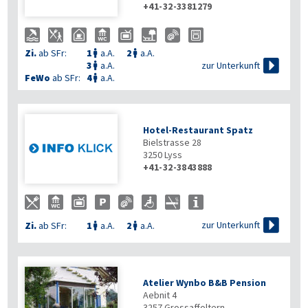
+41-32-3381279
Zi.
ab SFr:
1
a.A.
2
a.A.



zur Unterkunft
3
a.A.

FeWo
ab SFr:
4
a.A.

Hotel-Restaurant Spatz
Bielstrasse 28
3250
Lyss
+41-32-3843888

zur Unterkunft
Zi.
ab SFr:
1
a.A.
2
a.A.


Atelier Wynbo B&B Pension
Aebnit 4
3257
Grossaffoltern