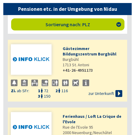
Pensionen etc. in der Umgebung von Nidau
Sortierung nach: PLZ

Gästezimmer
Bildungszentrum Burgbühl
Burgbühl
1713
St. Antoni
+41-26-4951173
Zi.
ab SFr:
1
72
2
116



zur Unterkunft
3
150

Ferienhaus / Loft La Crique de
l'Evole
Rue de l'Evole 95
2000
Neuenburg/Neuchâtel