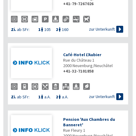
+41-79-7267026

zur Unterkunft
Zi.
ab SFr:
1
105
2
160


Café-Hotel L'Aubier
Rue du Château 1
2000
Neuenburg/Neuchâtel
+41-32-7101858

zur Unterkunft
Zi.
ab SFr:
1
a.A.
2
a.A.


Pension 'Aux Chambres du
Banneret'
Rue Fleury 1
2000
Neuenburg/Neuchâtel