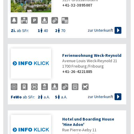
+41-32-3895007

zur Unterkunft
Zi.
ab SFr:
1
40
2
70


Ferienwohnung Weck-Reynold
Avenue Louis Weck-Reynold 21
1700
Freiburg/Fribourg
+41-26-4221885

zur Unterkunft
FeWo
ab SFr:
2
a.A.
5
a.A.


Hotel und Boarding House
'Hine Adon'
Rue Pierre-Aeby 11