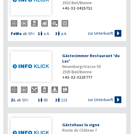
2502
Biel/Bienne
+41-32-3415711

zur Unterkunft
FeWo
ab SFr:
1
a.A.
2
a.A.


Gästezimmer Restaurant 'du
Lac'
Neuenburgstrasse 58
2505
Biel/Bienne
+41-32-3223777

zur Unterkunft
Zi.
ab SFr:
1
65
2
115


Gästehaus la vigne
Route du Château 7