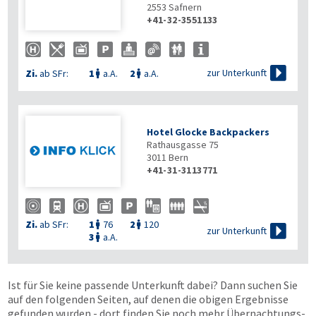
2553
Safnern
+41-32-3551133

zur Unterkunft
Zi.
ab SFr:
1
a.A.
2
a.A.


Hotel Glocke Backpackers
Rathausgasse 75
3011
Bern
+41-31-3113771
Zi.
ab SFr:
1
76
2
120



zur Unterkunft
3
a.A.

Ist für Sie keine passende Unterkunft dabei? Dann suchen Sie
auf den folgenden Seiten, auf denen die obigen Ergebnisse
gefunden wurden - dort finden Sie noch mehr Übernachtungs­