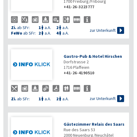
1700
Freiburg/Fribourg
+41-26-3223777
Zi.
ab SFr:
1
a.A.
2
a.A.



zur Unterkunft
FeWo
ab SFr:
2
a.A.
4
a.A.


Gastro-Pub & Hotel Hirschen
Dorfstrasse 2
1716
Plaffeien
+41-26-4190510

zur Unterkunft
Zi.
ab SFr:
1
a.A.
2
a.A.


Gästezimmer Relais des Saars
Rue des Saars 53
2000
Neuenburg/Neuchâtel