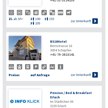
+41-31-3324135
Zi.
ab SFr:
1
100
2
155



zur Unterkunft
3
205

BS16Hotel
Bernstrasse 16
3054
Schüpfen
+41-79-2822141

zur Unterkunft
Preise:
auf Anfrage
Pension / Bed & Breakfast
Erlach
Im Städtchen 36
3235
Erlach