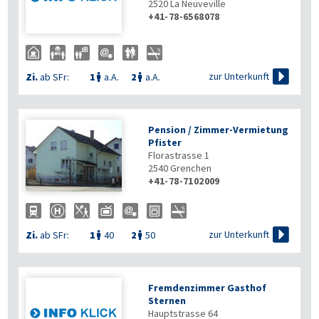
2520
La Neuveville
+41-78-6568078

zur Unterkunft
Zi.
ab SFr:
1
a.A.
2
a.A.


Pension / Zimmer-Vermietung
Pfister
Florastrasse 1
2540
Grenchen
+41-78-7102009

zur Unterkunft
Zi.
ab SFr:
1
40
2
50


Fremdenzimmer Gasthof
Sternen
Hauptstrasse 64