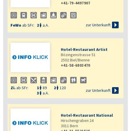
+41-79-4497907

zur Unterkunft
FeWo
ab SFr:
2
a.A.

Hotel-Restaurant Artist
Bözingenstrasse 51
2502
Biel/Bienne
+41-58-6803470
Zi.
ab SFr:
1
89
2
120



zur Unterkunft
3
a.A.

Hotel-Restaurant National
Hirschengraben 24
3011
Bern