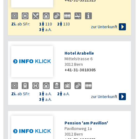
+41-31-5521515
Zi.
ab SFr:
1
110
2
133



zur Unterkunft
3
a.A.

Hotel Arabelle
Mittelstrasse 6
3012
Bern
+41-31-3010305
Zi.
ab SFr:
1
a.A.
2
a.A.



zur Unterkunft
3
a.A.

Pension 'am Pavillon'
Pavillonweg 1a
3012
Bern