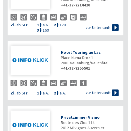
+41-32-7214420
Zi.
ab SFr:
1
a.A.
2
120



zur Unterkunft
3
160

Hotel Touring au Lac
Place Numa-Droz 1
2001
Neuenburg/Neuchâtel
+41-32-7255501

zur Unterkunft
Zi.
ab SFr:
1
a.A.
2
a.A.


Privatzimmer Visino
Route des Clos 114
2012
Milvignes-Auvernier