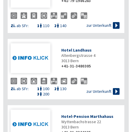
+41-79-1986283

zur Unterkunft
Zi.
ab SFr:
1
110
2
140


Hotel Landhaus
Altenbergstrasse 4
3013
Bern
+41-31-3480305
Zi.
ab SFr:
1
100
2
130



zur Unterkunft
3
200

Hotel-Pension Marthahaus
Wyttenbachstrasse 22
3013
Bern