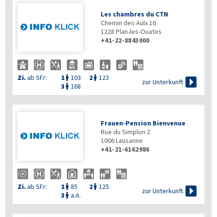
Les chambres du CTN
Chemin des Aulx 16
1228
Plan-les-Ouates
+41-22-8843000
Zi.
ab SFr:
1
103
2
123



zur Unterkunft
3
168

Frauen-Pension Bienvenue
Rue du Simplon 2
1006
Lausanne
+41-21-6162986
Zi.
ab SFr:
1
85
2
125



zur Unterkunft
3
a.A.
