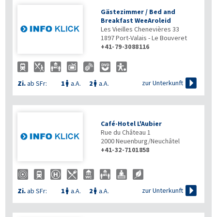
Gästezimmer / Bed and
Breakfast WeeAroleid
Les Vieilles Chenevières 33
1897
Port-Valais - Le Bouveret
+41-79-3088116

zur Unterkunft
Zi.
ab SFr:
1
a.A.
2
a.A.


Café-Hotel L'Aubier
Rue du Château 1
2000
Neuenburg/Neuchâtel
+41-32-7101858

zur Unterkunft
Zi.
ab SFr:
1
a.A.
2
a.A.

