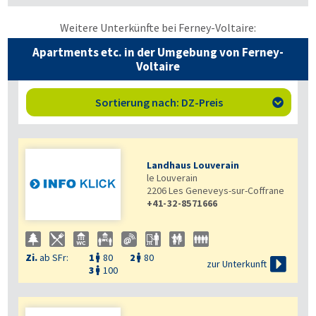
Weitere Unterkünfte bei Ferney-Voltaire:
Apartments etc. in der Umgebung von Ferney-
Voltaire
Sortierung nach: DZ-Preis

Landhaus Louverain
le Louverain
2206
Les Geneveys-sur-Coffrane
+41-32-8571666
Zi.
ab SFr:
1
80
2
80



zur Unterkunft
3
100
