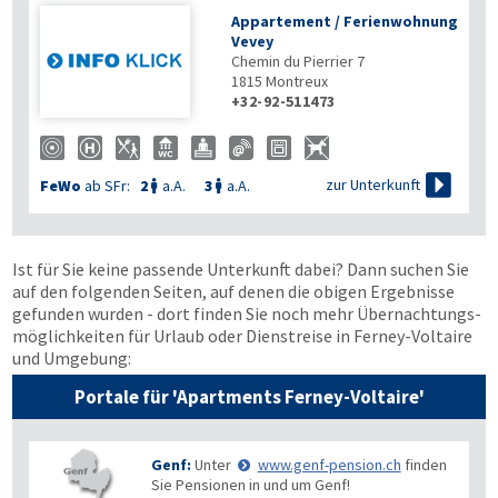
Appartement / Ferienwohnung
Vevey
Chemin du Pierrier 7
1815
Montreux
+32-92-511473

zur Unterkunft
FeWo
ab SFr:
2
a.A.
3
a.A.


Ist für Sie keine passende Unterkunft dabei? Dann suchen Sie
auf den folgenden Seiten, auf denen die obigen Ergebnisse
gefunden wurden - dort finden Sie noch mehr Übernachtungs­
möglichkeiten für Urlaub oder Dienstreise in Ferney-Voltaire
und Umgebung:
Portale für 'Apartments Ferney-Voltaire'
Genf:
Unter
www.genf-pension.ch
finden
Sie Pensionen in und um Genf!