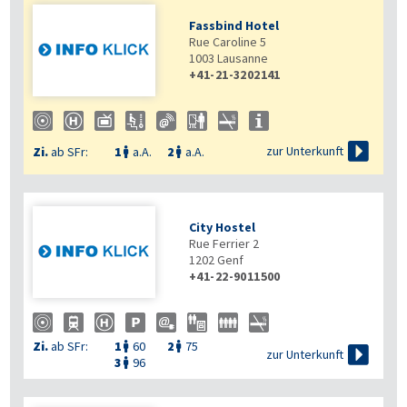
Fassbind Hotel
Rue Caroline 5
1003
Lausanne
+41-21-3202141

zur Unterkunft
Zi.
ab SFr:
1
a.A.
2
a.A.


City Hostel
Rue Ferrier 2
1202
Genf
+41-22-9011500
Zi.
ab SFr:
1
60
2
75



zur Unterkunft
3
96
