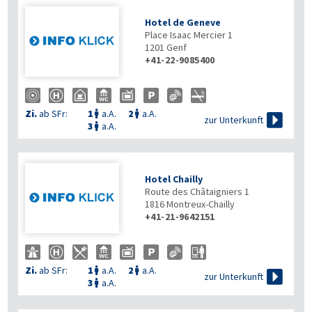
Hotel de Geneve
Place Isaac Mercier 1
1201
Genf
+41-22-9085400
Zi.
ab SFr:
1
a.A.
2
a.A.



zur Unterkunft
3
a.A.

Hotel Chailly
Route des Châtaigniers 1
1816
Montreux-Chailly
+41-21-9642151
Zi.
ab SFr:
1
a.A.
2
a.A.



zur Unterkunft
3
a.A.
