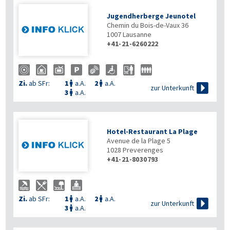
Jugendherberge Jeunotel
Chemin du Bois-de-Vaux 36
1007
Lausanne
+41-21-6260222
Zi.
ab SFr:
1
a.A.
2
a.A.



zur Unterkunft
3
a.A.

Hotel-Restaurant La Plage
Avenue de la Plage 5
1028
Preverenges
+41-21-8030793
Zi.
ab SFr:
1
a.A.
2
a.A.



zur Unterkunft
3
a.A.
