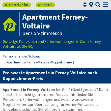



Unterkünfte
Inhalt


Apartment Ferney-
Voltaire
pension-zimmer.ch
Günstige Pensionen und Ferienwohnungen in & um Ferney-
Voltaire ab SFr 60,-
Pensionen in der Schweiz
Apartment in Ferney-Voltaire (Doppelzimmer)
Preiswerte Apartments in Ferney-Voltaire nach
Doppelzimmer-Preis
Apartment in Ferney-Voltaire
bei Genf (Genf) gesucht? Dann
sind Sie hier richtig. In unserem Verzeichnis finden Sie
Pensionen, Ferienwohnungen und weitere preiswerte
Möglichkeiten zur Übernachtung für Ferney-Voltaire und
Umgebung schon ab SFr 60,- pro Einzelzimmer.