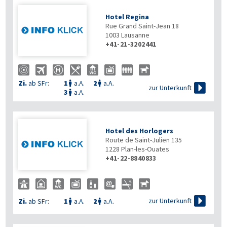
Hotel Regina
Rue Grand Saint-Jean 18
1003
Lausanne
+41-21-3202441
Zi.
ab SFr:
1
a.A.
2
a.A.



zur Unterkunft
3
a.A.

Hotel des Horlogers
Route de Saint-Julien 135
1228
Plan-les-Ouates
+41-22-8840833

zur Unterkunft
Zi.
ab SFr:
1
a.A.
2
a.A.

