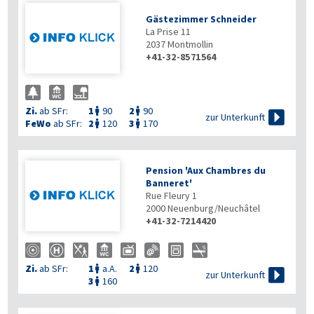
Gästezimmer Schneider
La Prise 11
2037
Montmollin
+41-32-8571564
Zi.
ab SFr:
1
90
2
90



zur Unterkunft
FeWo
ab SFr:
2
120
3
170


Pension 'Aux Chambres du
Banneret'
Rue Fleury 1
2000
Neuenburg/Neuchâtel
+41-32-7214420
Zi.
ab SFr:
1
a.A.
2
120



zur Unterkunft
3
160
