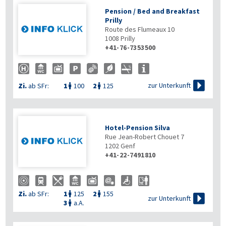
Pension / Bed and Breakfast
Prilly
Route des Flumeaux 10
1008
Prilly
+41-76-7353500

zur Unterkunft
Zi.
ab SFr:
1
100
2
125


Hotel-Pension Silva
Rue Jean-Robert Chouet 7
1202
Genf
+41-22-7491810
Zi.
ab SFr:
1
125
2
155



zur Unterkunft
3
a.A.
