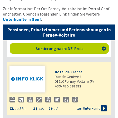
Zur Information: Der Ort Ferney-Voltaire ist im Portal Genf
enthalten. Über den folgenden Link finden Sie weitere
Unterkünfte in Genf
.
Pensionen, Privatzimmer und Ferienwohnungen in
Ferney-Voltaire
Sortierung nach: DZ-Preis

Hotel de France
Rue de Genève 1
01210
Ferney-Voltaire (F)
+33-450-593832

zur Unterkunft
Zi.
ab SFr:
1
a.A.
2
a.A.

