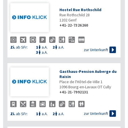
Hostel Rue Rothschild
Rue Rothschild 28
1202
Genf
+41-22-7326260
Zi.
ab SFr:
1
a.A.
2
a.A.



zur Unterkunft
3
a.A.

Gasthaus-Pension Auberge du
Raisin
Place de l'Hôtel-de-Ville 1
1096
Bourg-en-Lavaux OT Cully
+41-21-7992131

zur Unterkunft
Zi.
ab SFr:
1
a.A.
2
a.A.

