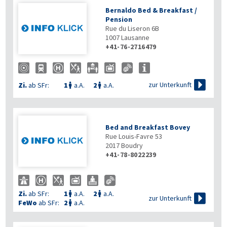
Bernaldo Bed & Breakfast /
Pension
Rue du Liseron 6B
1007
Lausanne
+41-76-2716479

zur Unterkunft
Zi.
ab SFr:
1
a.A.
2
a.A.


Bed and Breakfast Bovey
Rue Louis-Favre 53
2017
Boudry
+41-78-8022239
Zi.
ab SFr:
1
a.A.
2
a.A.



zur Unterkunft
FeWo
ab SFr:
2
a.A.
