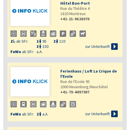
Hôtel Bon-Port
Rue du Théâtre 4
1820
Montreux
+41-21-9628070
Zi.
ab SFr:
1
95
2
110



zur Unterkunft
3
150

FeWo
ab SFr:
a.A.
Ferienhaus / Loft La Crique de
l'Evole
Rue de l'Evole 95
2000
Neuenburg/Neuchâtel
+41-79-4497907

zur Unterkunft
FeWo
ab SFr:
2
a.A.
