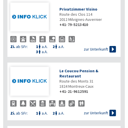
Privatzimmer Visino
Route des Clos 114
2012
Milvignes-Auvernier
+41-79-5213410
Zi.
ab SFr:
1
a.A.
2
a.A.



zur Unterkunft
3
a.A.

Le Coucou Pension &
Restaurant
Route des Monts 31
1824
Montreux-Caux
+41-21-9612591

zur Unterkunft
Zi.
ab SFr:
1
a.A.
2
a.A.

