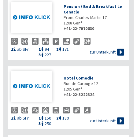
Pension / Bed & Breakfast Le
Cenacle
Prom. Charles-Martin 17
1208
Genf
+41-22-7070830
Zi.
ab SFr:
1
94
2
171



zur Unterkunft
3
227

Hotel Comedie
Rue de Carouge 12
1205
Genf
+41-22-3222324
Zi.
ab SFr:
1
150
2
180



zur Unterkunft
3
250
