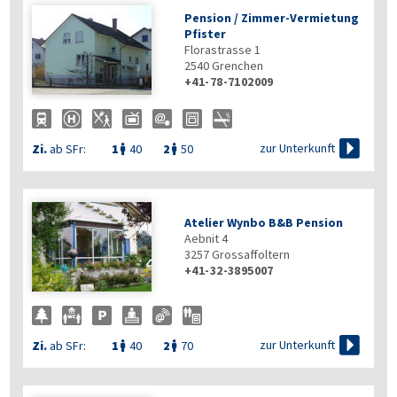
Pension / Zimmer-Vermietung
Pfister
Florastrasse 1
2540
Grenchen
+41-78-7102009

zur Unterkunft
Zi.
ab SFr:
1
40
2
50


Atelier Wynbo B&B Pension
Aebnit 4
3257
Grossaffoltern
+41-32-3895007

zur Unterkunft
Zi.
ab SFr:
1
40
2
70

