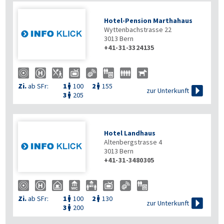
Hotel-Pension Marthahaus
Wyttenbachstrasse 22
3013
Bern
+41-31-3324135
Zi.
ab SFr:
1
100
2
155



zur Unterkunft
3
205

Hotel Landhaus
Altenbergstrasse 4
3013
Bern
+41-31-3480305
Zi.
ab SFr:
1
100
2
130



zur Unterkunft
3
200
