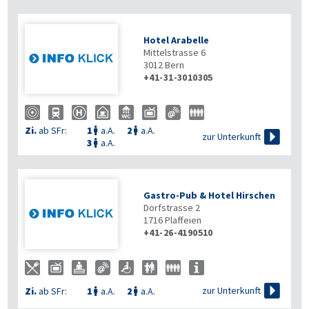
Hotel Arabelle
Mittelstrasse 6
3012
Bern
+41-31-3010305
Zi.
ab SFr:
1
a.A.
2
a.A.



zur Unterkunft
3
a.A.

Gastro-Pub & Hotel Hirschen
Dorfstrasse 2
1716
Plaffeien
+41-26-4190510

zur Unterkunft
Zi.
ab SFr:
1
a.A.
2
a.A.

