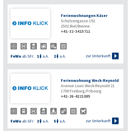
Ferienwohnungen Käser
Schützengasse 192
2502
Biel/Bienne
+41-32-3415711

zur Unterkunft
FeWo
ab SFr:
1
a.A.
2
a.A.


Ferienwohnung Weck-Reynold
Avenue Louis Weck-Reynold 21
1700
Freiburg/Fribourg
+41-26-4221885

zur Unterkunft
FeWo
ab SFr:
2
a.A.
5
a.A.

