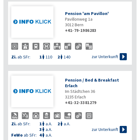
Pension 'am Pavillon'
Pavillonweg 1a
3012
Bern
+41-79-1986283

zur Unterkunft
Zi.
ab SFr:
1
110
2
140


Pension / Bed & Breakfast
Erlach
Im Städtchen 36
3235
Erlach
+41-32-3381279
Zi.
ab SFr:
1
a.A.
2
a.A.



zur Unterkunft
3
a.A.

FeWo
ab SFr:
4
a.A.
