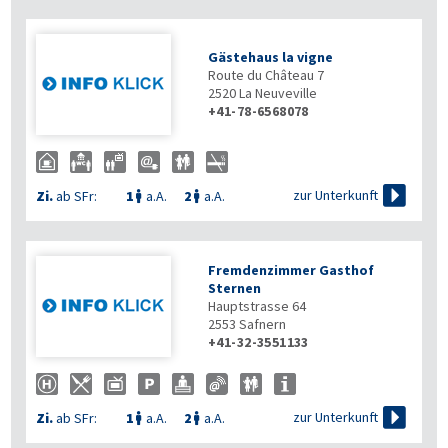
Gästehaus la vigne
Route du Château 7
2520
La Neuveville
+41-78-6568078

zur Unterkunft
Zi.
ab SFr:
1
a.A.
2
a.A.


Fremdenzimmer Gasthof
Sternen
Hauptstrasse 64
2553
Safnern
+41-32-3551133

zur Unterkunft
Zi.
ab SFr:
1
a.A.
2
a.A.

