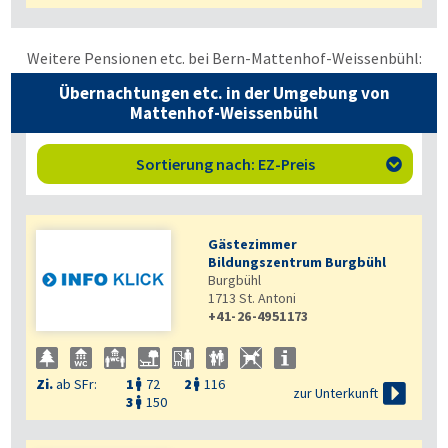
Weitere Pensionen etc. bei Bern-Mattenhof-Weissenbühl:
Übernachtungen etc. in der Umgebung von
Mattenhof-Weissenbühl
Sortierung nach: EZ-Preis

Gästezimmer
Bildungszentrum Burgbühl
Burgbühl
1713
St. Antoni
+41-26-4951173
Zi.
ab SFr:
1
72
2
116



zur Unterkunft
3
150
