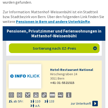
wurden gefunden.
Zur Information: Mattenhof-Weissenbühl ist ein Stadtteil
bzw. Stadtbezirk von Bern. Über den folgenden Link finden Sie
weitere
Pensionen in Bern und andere Unterkünfte
.
Pensionen, Privatzimmer und Ferienwohnungen in
Mattenhof-Weissenbühl
Sortierung nach: EZ-Preis

Hotel-Restaurant National
Hirschengraben 24
3011
Bern
+41-31-5521515
Zi.
ab SFr:
1
110
2
133



zur Unterkunft
3
a.A.
