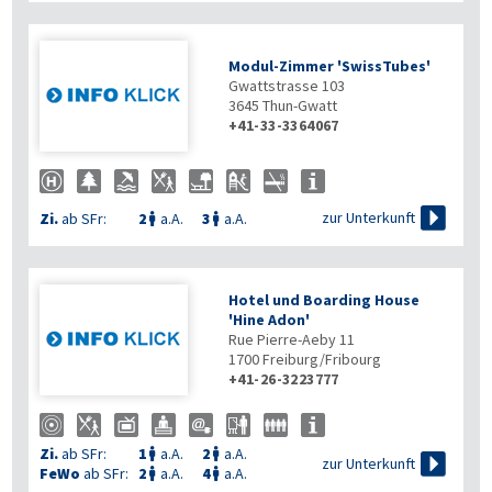
Modul-Zimmer 'SwissTubes'
Gwattstrasse 103
3645
Thun-Gwatt
+41-33-3364067

zur Unterkunft
Zi.
ab SFr:
2
a.A.
3
a.A.


Hotel und Boarding House
'Hine Adon'
Rue Pierre-Aeby 11
1700
Freiburg/Fribourg
+41-26-3223777
Zi.
ab SFr:
1
a.A.
2
a.A.



zur Unterkunft
FeWo
ab SFr:
2
a.A.
4
a.A.

