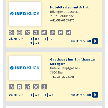
Hotel-Restaurant Artist
Bözingenstrasse 51
2502
Biel/Bienne
+41-58-6803470
Zi.
ab SFr:
1
89
2
120



zur Unterkunft
3
a.A.

Gasthaus / Inn 'Zunfthaus zu
Metzgern'
Untere Hauptgasse 2
3600
Thun
+41-33-2222141

zur Unterkunft
Zi.
ab SFr:
1
a.A.
2
a.A.

