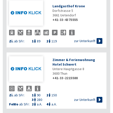
Landgasthof Krone
Dorfstrasse 5
3661
Uetendorf
+41-33-4375555

zur Unterkunft
Zi.
ab SFr:
1
89
2
119


Zimmer & Ferienwohnung
Hotel Schwert
Untere Hauptgasse 8
3600
Thun
+41-33-2215588
Zi.
ab SFr:
1
90
2
150



zur Unterkunft
3
280

FeWo
ab SFr:
2
a.A.
4
a.A.

