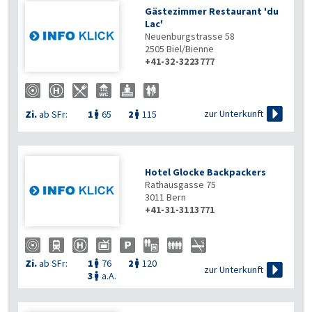
Gästezimmer Restaurant 'du
Lac'
Neuenburgstrasse 58
2505
Biel/Bienne
+41-32-3223777

zur Unterkunft
Zi.
ab SFr:
1
65
2
115


Hotel Glocke Backpackers
Rathausgasse 75
3011
Bern
+41-31-3113771
Zi.
ab SFr:
1
76
2
120



zur Unterkunft
3
a.A.
