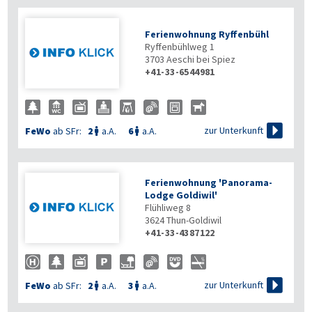
Ferienwohnung Ryffenbühl
Ryffenbühlweg 1
3703
Aeschi bei Spiez
+41-33-6544981

zur Unterkunft
FeWo
ab SFr:
2
a.A.
6
a.A.


Ferienwohnung 'Panorama-
Lodge Goldiwil'
Flühliweg 8
3624
Thun-Goldiwil
+41-33-4387122

zur Unterkunft
FeWo
ab SFr:
2
a.A.
3
a.A.

