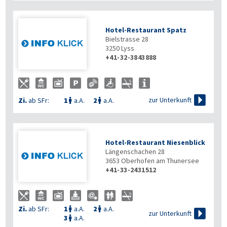
Hotel-Restaurant Spatz
Bielstrasse 28
3250
Lyss
+41-32-3843888

zur Unterkunft
Zi.
ab SFr:
1
a.A.
2
a.A.


Hotel-Restaurant Niesenblick
Längenschachen 28
3653
Oberhofen am Thunersee
+41-33-2431512
Zi.
ab SFr:
1
a.A.
2
a.A.



zur Unterkunft
3
a.A.
