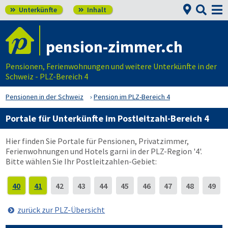


Unterkünfte
Inhalt


pension-zimmer.ch
Pensionen, Ferienwohnungen und weitere Unterkünfte in der
Schweiz - PLZ-Bereich 4
Pensionen in der Schweiz
Pension im PLZ-Bereich 4
Portale für Unterkünfte im Postleitzahl-Bereich 4
Hier finden Sie Portale für Pensionen, Privatzimmer,
Ferienwohnungen und Hotels garni in der PLZ-Region '4'.
Bitte wählen Sie Ihr Postleitzahlen-Gebiet:
40
41
42
43
44
45
46
47
48
49
zurück zur PLZ-Übersicht