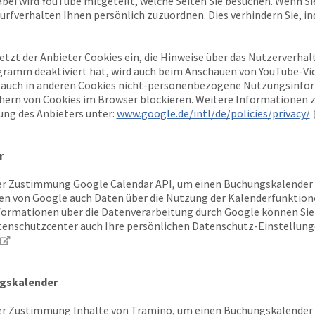
abei wird YouTube mitgeteilt, welche Seiten Sie besuchen. Wenn S
urfverhalten Ihnen persönlich zuzuordnen. Dies verhindern Sie, in
setzt der Anbieter Cookies ein, die Hinweise über das Nutzerverh
gramm deaktiviert hat, wird auch beim Anschauen von YouTube-Vi
 auch in anderen Cookies nicht-personenbezogene Nutzungsinfor
chern von Cookies im Browser blockieren. Weitere Informationen
ung des Anbieters unter:
www.google.de/intl/de/policies/privacy/
r
r Zustimmung Google Calendar API, um einen Buchungskalender vi
n von Google auch Daten über die Nutzung der Kalenderfunktion
nformationen über die Datenverarbeitung durch Google können S
enschutzcenter auch Ihre persönlichen Datenschutz-Einstellung
gskalender
r Zustimmung Inhalte von Tramino, um einen Buchungskalender vi