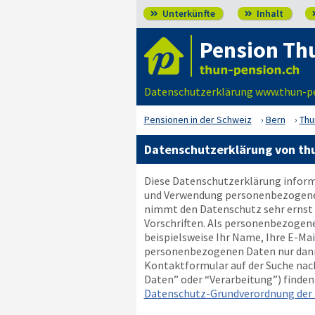
Unterkünfte
Inhalt


Pension Th
Datenschutzerklärung www.thun-pen
Pensionen in der Schweiz
Bern
Thu
Datenschutzerklärung von th
Diese Datenschutzerklärung informi
und Verwendung personenbezogener D
nimmt den Datenschutz sehr ernst 
Vorschriften. Als personenbezogen
beispielsweise Ihr Name, Ihre E-Ma
personenbezogenen Daten nur dann w
Kontaktformular auf der Suche nach
Daten” oder “Verarbeitung”) finden S
Datenschutz-Grundverordnung der 