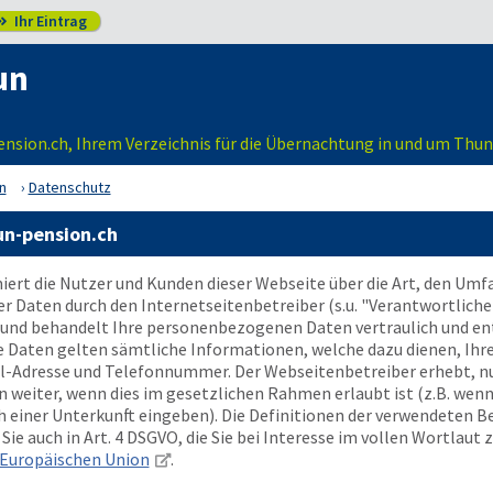
Ihr Eintrag

un
sion.ch, Ihrem Verzeichnis für die Übernachtung in und um Thun
n
Datenschutz
un-pension.ch
ert die Nutzer und Kunden dieser Webseite über die Art, den Um
aten durch den Internetseitenbetreiber (s.u. "Verantwortlicher
und behandelt Ihre personenbezogenen Daten vertraulich und en
e Daten gelten sämtliche Informationen, welche dazu dienen, Ihr
il-Adresse und Telefonnummer. Der Webseitenbetreiber erhebt, nu
eiter, wenn dies im gesetzlichen Rahmen erlaubt ist (z.B. wenn 
 einer Unterkunft eingeben). Die Definitionen der verwendeten B
ie auch in Art. 4 DSGVO, die Sie bei Interesse im vollen Wortlaut 
Europäischen Union
.