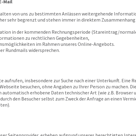
E-Mail
halten von uns zu bestimmten Anlässen weitergehende Informatio
 her sehr begrenzt und stehen immer in direktem Zusammenhang 
tation in der kommenden Rechnungsperiode (Stareintrag/normale
formationen zu rechtlichen Gegebenheiten,
ionsmöglichkeiten im Rahmen unseres Online-Angebots.
er Rundmails widersprechen.
te aufrufen, insbesondere zur Suche nach einer Unterkunft. Eine Re
re Webseite besuchen, ohne Angaben zu Ihrer Person zu machen. Di
n automatisch erhobene Daten technischer Art (wie z.B. Browser 
e durch den Besucher selbst zum Zweck der Anfrage an einen Verm
ten).
er Seitenprovider, erheben aufgrund unseres berechtigten Interesses