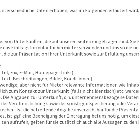
nterschiedliche Daten erhoben, was im Folgenden erläutert wird.
r von Unterkünften, die auf unseren Seiten eingetragen sind. Sie
Sie das Eintragsformular für Vermieter verwenden und uns so die n
, die zur Präsentation Ihrer Unterkunft sowie zur Erfüllung unser
t
 Tel, Fax, E-Mail, Homepage-Links)
. Text-Beschreibungen, Bilder, Konditionen)
twendige, aber nicht für Mieter relevante Informationen wie Inh
ch zum Kontakt zur Unterkunft (falls nicht identisch) etc. werden
. Die Angaben zur Unterkunft, d.h. unternehmensbezogene Daten,
 der Veröffentlichung sowie der sonstigen Speicherung oder Verarb
chen. Ist die betreffende Angabe unverzichtbar für die Präsenta
ges, ist ggf. eine Beendigung der Eintragung bei uns nötig, um di
ten aufrufen, gelten für sie zusätzlich auch alle Aussagen zu den 