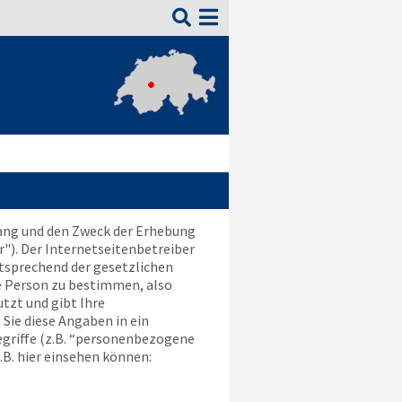

fang und den Zweck der Erhebung
"). Der Internetseitenbetreiber
tsprechend der gesetzlichen
e Person zu bestimmen, also
tzt und gibt Ihre
Sie diese Angaben in ein
egriffe (z.B. “personenbezogene
z.B. hier einsehen können: