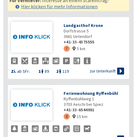
Für Vermieter:
Interesse an einem Stareintrag?
Hier klicken für mehr
Informationen
Landgasthof Krone
Dorfstrasse 5
3661
Uetendorf
+41-33-4375555
5 km
7


zur Unterkunft
Zi.
ab SFr:
1
89
2
119


Ferienwohnung Ryffenbühl
Ryffenbühlweg 1
3703
Aeschi bei Spiez
+41-33-6544981
15 km
8
