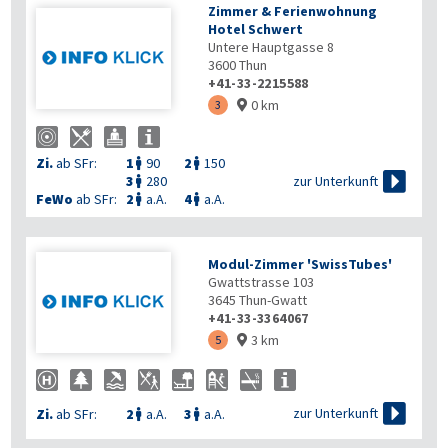
Zimmer & Ferienwohnung
Hotel Schwert
Untere Hauptgasse 8
3600
Thun
+41-33-2215588
0 km
3

Zi.
ab SFr:
1
90
2
150



zur Unterkunft
3
280

FeWo
ab SFr:
2
a.A.
4
a.A.


Modul-Zimmer 'SwissTubes'
Gwattstrasse 103
3645
Thun-Gwatt
+41-33-3364067
3 km
5


zur Unterkunft
Zi.
ab SFr:
2
a.A.
3
a.A.

