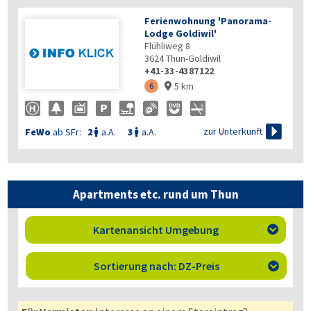
Ferienwohnung 'Panorama-
Lodge Goldiwil'
Flühliweg 8
3624
Thun-Goldiwil
+41-33-4387122
5 km
6


zur Unterkunft
FeWo
ab SFr:
2
a.A.
3
a.A.


Apartments etc. rund um Thun
Kartenansicht Umgebung

Sortierung nach: DZ-Preis
