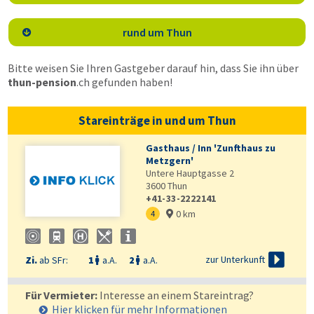
rund um Thun

Bitte weisen Sie Ihren Gastgeber darauf hin, dass Sie ihn über
thun-pension
.ch
gefunden haben!
Stareinträge in und um Thun
Gasthaus / Inn 'Zunfthaus zu
Metzgern'
Untere Hauptgasse 2
3600
Thun
+41-33-2222141
0 km
4


zur Unterkunft
Zi.
ab SFr:
1
a.A.
2
a.A.


Für Vermieter:
Interesse an einem Stareintrag?
Hier klicken für mehr
Informationen