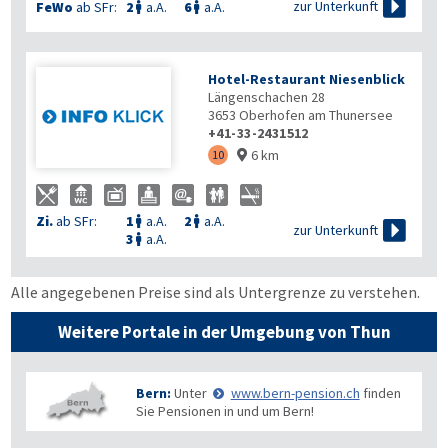

zur Unterkunft
FeWo
ab SFr:
2
a.A.
6
a.A.


Hotel-Restaurant Niesenblick
Längenschachen 28
3653
Oberhofen am Thunersee
+41-33-2431512
6 km
10

Zi.
ab SFr:
1
a.A.
2
a.A.



zur Unterkunft
3
a.A.

Alle angegebenen Preise sind als Untergrenze zu verstehen.
Weitere Portale in der Umgebung von Thun
Bern:
Unter
www.bern-pension.ch
finden
Sie Pensionen in und um Bern!