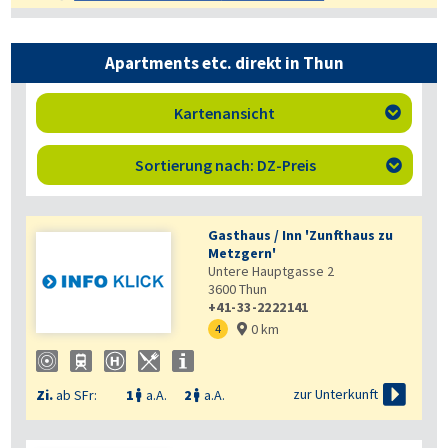
Apartments etc. direkt in Thun
Kartenansicht

Sortierung nach: DZ-Preis

Gasthaus / Inn 'Zunfthaus zu
Metzgern'
Untere Hauptgasse 2
3600
Thun
+41-33-2222141
0 km
4


zur Unterkunft
Zi.
ab SFr:
1
a.A.
2
a.A.

