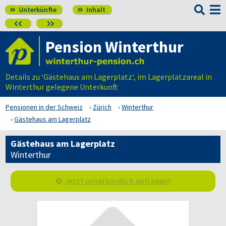

Unterkünfte
Inhalt




Pension Winterthur
Details zu ‘Gästehaus am Lagerplatz‘, im Lagerplatzareal in
Winterthur gelegene Unterkunft
Pensionen in der Schweiz
Zürich
Winterthur
Gästehaus am Lagerplatz
Gästehaus am Lagerplatz
Winterthur
Jetzt unverbindlich anfragen!