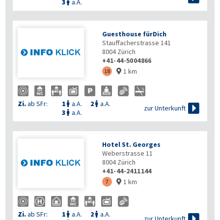
3
a.A.

Guesthouse fürDich
Stauffacherstrasse 141
8004
Zürich
+41-44-5004866
1 km
18

Zi.
ab SFr:
1
a.A.
2
a.A.



zur Unterkunft
3
a.A.

Hotel St. Georges
Weberstrasse 11
8004
Zürich
+41-44-2411144
1 km
7

Zi.
ab SFr:
1
a.A.
2
a.A.



zur Unterkunft