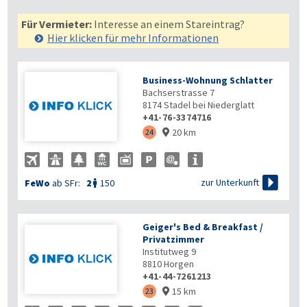
Für Vermieter:
Interesse an einem Stareintrag?
Hier klicken für mehr
Informationen
Business-Wohnung Schlatter
Bachserstrasse 7
8174
Stadel bei Niederglatt
+41-76-3374716
20 km
24


zur Unterkunft
FeWo
ab SFr:
2
150

Geiger's Bed & Breakfast /
Privatzimmer
Institutweg 9
8810
Horgen
+41-44-7261213
15 km
23
