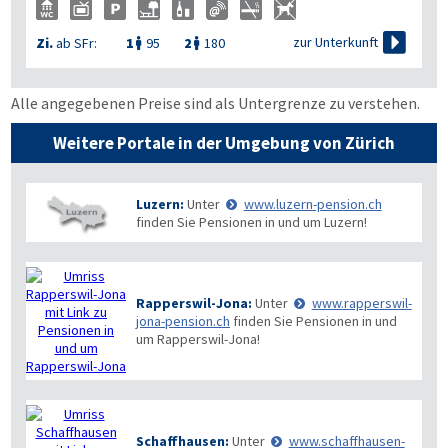

zur Unterkunft
Zi.
ab SFr:
1
95
2
180


Alle angegebenen Preise sind als Untergrenze zu verstehen.
Weitere Portale in der Umgebung von Zürich
Luzern:
Unter
www.luzern-pension.ch
finden Sie Pensionen in und um Luzern!
Rapperswil-Jona:
Unter
www.rapperswil-
jona-pension.ch
finden Sie Pensionen in und
um Rapperswil-Jona!
Schaffhausen:
Unter
www.schaffhausen-