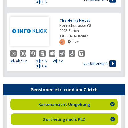
3
a.A.

The Henry Hotel
Heinrichstrasse 68
8005
Zürich
+41-76-4002887
2 km
21

Zi.
ab SFr:
1
a.A.
2
a.A.



zur Unterkunft
3
a.A.

Pensionen etc. rund um Zürich
Kartenansicht Umgebung

Sortierung nach: PLZ
