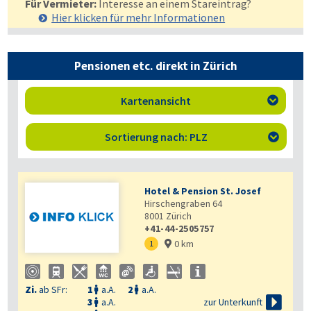
Für Vermieter:
Interesse an einem Stareintrag?
Hier klicken für mehr
Informationen
Pensionen etc. direkt in Zürich
Kartenansicht

Sortierung nach: PLZ

Hotel & Pension St. Josef
Hirschengraben 64
8001
Zürich
+41-44-2505757
0 km
1

Zi.
ab SFr:
1
a.A.
2
a.A.



zur Unterkunft
3
a.A.
