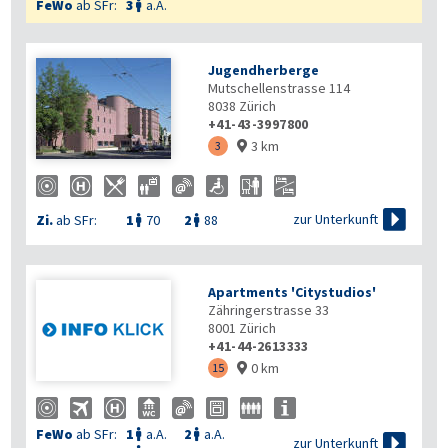
FeWo
ab SFr:
3
a.A.

Jugendherberge
Mutschellenstrasse 114
8038
Zürich
+41-43-3997800
3 km
3


zur Unterkunft
Zi.
ab SFr:
1
70
2
88


Apartments 'Citystudios'
Zähringerstrasse 33
8001
Zürich
+41-44-2613333
0 km
15

FeWo
ab SFr:
1
a.A.
2
a.A.



zur Unterkunft