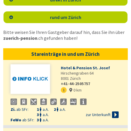
rund um Zürich

Bitte weisen Sie Ihren Gastgeber darauf hin, dass Sie ihn über
zuerich-pension
.ch
gefunden haben!
Stareinträge in und um Zürich
Hotel & Pension St. Josef
Hirschengraben 64
8001
Zürich
+41-44-2505757
0 km
1

Zi.
ab SFr:
1
a.A.
2
a.A.



zur Unterkunft
3
a.A.

FeWo
ab SFr:
3
a.A.
