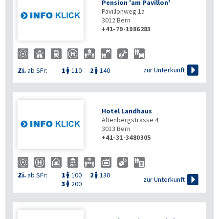
Pension 'am Pavillon'
Pavillonweg 1a
3012
Bern
+41-79-1986283

zur Unterkunft
Zi.
ab SFr:
1
110
2
140


Hotel Landhaus
Altenbergstrasse 4
3013
Bern
+41-31-3480305
Zi.
ab SFr:
1
100
2
130



zur Unterkunft
3
200
