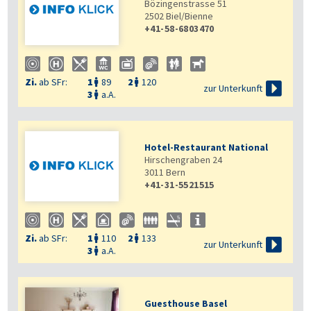
Bözingenstrasse 51
2502
Biel/Bienne
+41-58-6803470
Zi.
ab SFr:
1
89
2
120



zur Unterkunft
3
a.A.

Hotel-Restaurant National
Hirschengraben 24
3011
Bern
+41-31-5521515
Zi.
ab SFr:
1
110
2
133



zur Unterkunft
3
a.A.

Guesthouse Basel