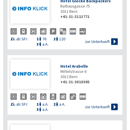
Hotel Glocke Backpackers
Rathausgasse 75
3011
Bern
+41-31-3113771
Zi.
ab SFr:
1
76
2
120



zur Unterkunft
3
a.A.

Hotel Arabelle
Mittelstrasse 6
3012
Bern
+41-31-3010305
Zi.
ab SFr:
1
a.A.
2
a.A.



zur Unterkunft
3
a.A.
