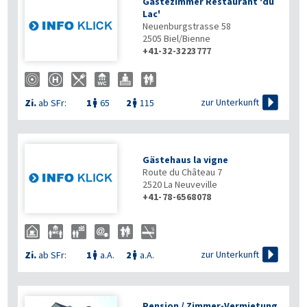
Gästezimmer Restaurant 'du
Lac'
Neuenburgstrasse 58
2505
Biel/Bienne
+41-32-3223777

zur Unterkunft
Zi.
ab SFr:
1
65
2
115


Gästehaus la vigne
Route du Château 7
2520
La Neuveville
+41-78-6568078

zur Unterkunft
Zi.
ab SFr:
1
a.A.
2
a.A.


Pension / Zimmer-Vermietung