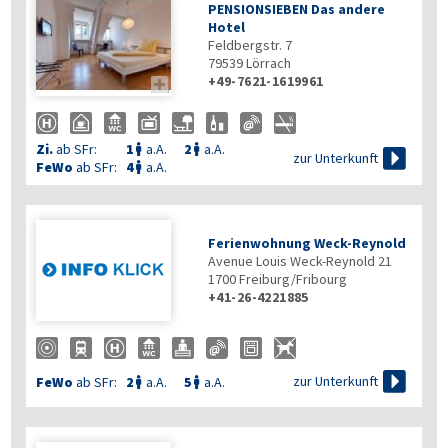
PENSIONSIEBEN Das andere
Hotel
Feldbergstr. 7
79539
Lörrach
+49-7621-1619961

Zi.
ab SFr:
1
a.A.
2
a.A.



zur Unterkunft
FeWo
ab SFr:
4
a.A.

Ferienwohnung Weck-Reynold
Avenue Louis Weck-Reynold 21
1700
Freiburg/Fribourg
+41-26-4221885

zur Unterkunft
FeWo
ab SFr:
2
a.A.
5
a.A.

