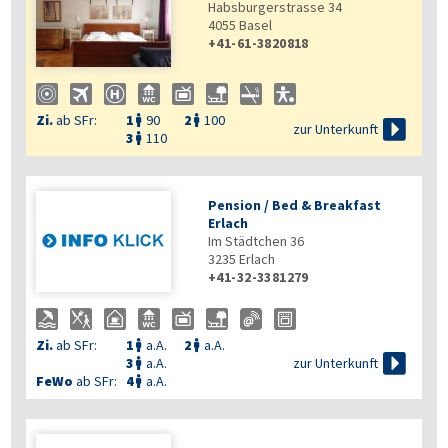
Habsburgerstrasse 34
4055
Basel
+41-61-3820818
Zi.
ab SFr:
1
90
2
100



zur Unterkunft
3
110

Pension / Bed & Breakfast
Erlach
Im Städtchen 36
3235
Erlach
+41-32-3381279
Zi.
ab SFr:
1
a.A.
2
a.A.



zur Unterkunft
3
a.A.

FeWo
ab SFr:
4
a.A.
