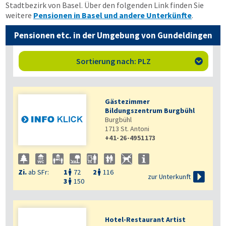
Stadtbezirk von Basel. Über den folgenden Link finden Sie
weitere
Pensionen in Basel und andere Unterkünfte
.
Pensionen etc. in der Umgebung von Gundeldingen
Sortierung nach: PLZ

Gästezimmer
Bildungszentrum Burgbühl
Burgbühl
1713
St. Antoni
+41-26-4951173
Zi.
ab SFr:
1
72
2
116



zur Unterkunft
3
150

Hotel-Restaurant Artist