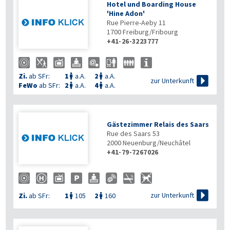
Hotel und Boarding House
'Hine Adon'
Rue Pierre-Aeby 11
1700
Freiburg/Fribourg
+41-26-3223777
Zi.
ab SFr:
1
a.A.
2
a.A.



zur Unterkunft
FeWo
ab SFr:
2
a.A.
4
a.A.


Gästezimmer Relais des Saars
Rue des Saars 53
2000
Neuenburg/Neuchâtel
+41-79-7267026

zur Unterkunft
Zi.
ab SFr:
1
105
2
160

