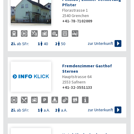
Pfister
Florastrasse 1
2540
Grenchen
+41-78-7102009

zur Unterkunft
Zi.
ab SFr:
1
40
2
50


Fremdenzimmer Gasthof
Sternen
Hauptstrasse 64
2553
Safnern
+41-32-3551133

zur Unterkunft
Zi.
ab SFr:
1
a.A.
2
a.A.

