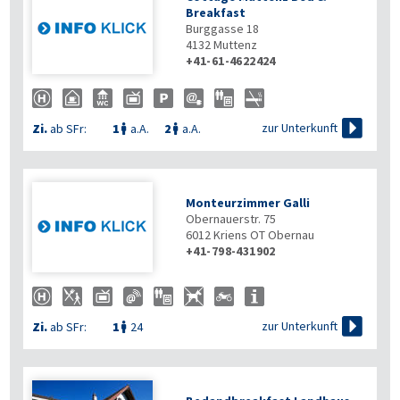
Breakfast
Burggasse 18
4132
Muttenz
+41-61-4622424

zur Unterkunft
Zi.
ab SFr:
1
a.A.
2
a.A.


Monteurzimmer Galli
Obernauerstr. 75
6012
Kriens OT Obernau
+41-798-431902

zur Unterkunft
Zi.
ab SFr:
1
24
