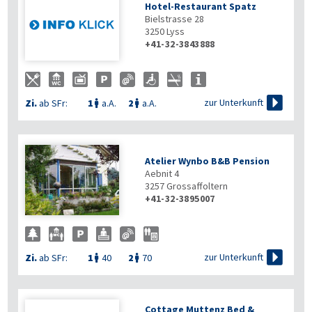
Hotel-Restaurant Spatz
Bielstrasse 28
3250
Lyss
+41-32-3843888

zur Unterkunft
Zi.
ab SFr:
1
a.A.
2
a.A.


Atelier Wynbo B&B Pension
Aebnit 4
3257
Grossaffoltern
+41-32-3895007

zur Unterkunft
Zi.
ab SFr:
1
40
2
70


Cottage Muttenz Bed &