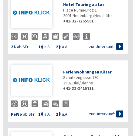
Hotel Touring au Lac
Place Numa-Droz 1
2001
Neuenburg/Neuchâtel
+41-32-7255501

zur Unterkunft
Zi.
ab SFr:
1
a.A.
2
a.A.


Ferienwohnungen Käser
Schützengasse 192
2502
Biel/Bienne
+41-32-3415711

zur Unterkunft
FeWo
ab SFr:
1
a.A.
2
a.A.

