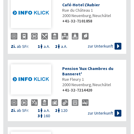
Café-Hotel L'Aubier
Rue du Château 1
2000
Neuenburg/Neuchâtel
+41-32-7101858

zur Unterkunft
Zi.
ab SFr:
1
a.A.
2
a.A.


Pension 'Aux Chambres du
Banneret'
Rue Fleury 1
2000
Neuenburg/Neuchâtel
+41-32-7214420
Zi.
ab SFr:
1
a.A.
2
120



zur Unterkunft
3
160
