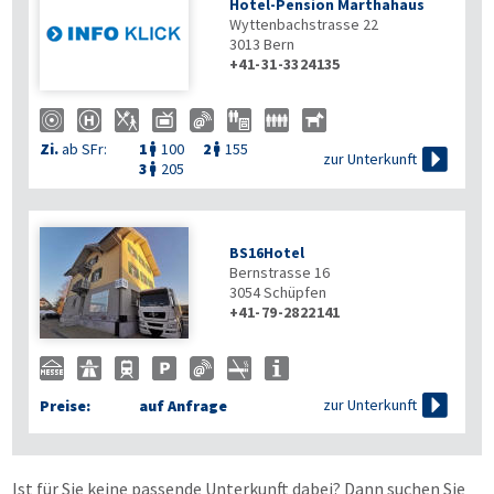
Hotel-Pension Marthahaus
Wyttenbachstrasse 22
3013
Bern
+41-31-3324135
Zi.
ab SFr:
1
100
2
155



zur Unterkunft
3
205

BS16Hotel
Bernstrasse 16
3054
Schüpfen
+41-79-2822141

zur Unterkunft
Preise:
auf Anfrage
Ist für Sie keine passende Unterkunft dabei? Dann suchen Sie