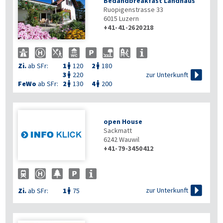
Bedandbreakfast Landhaus
Ruopigenstrasse 33
6015
Luzern
+41-41-2620218
Zi.
ab SFr:
1
120
2
180



zur Unterkunft
3
220

FeWo
ab SFr:
2
130
4
200


open House
Sackmatt
6242
Wauwil
+41-79-3450412

zur Unterkunft
Zi.
ab SFr:
1
75
