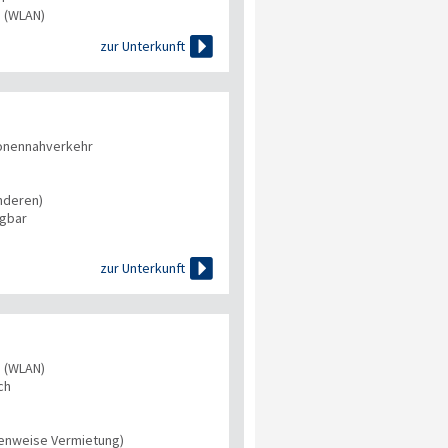
s (WLAN)

zur Unterkunft
onennahverkehr
nderen)
ügbar

zur Unterkunft
s (WLAN)
ch
tenweise Vermietung)