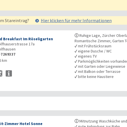
em Stareintrag?
Hier klicken für mehr
Informationen
ⓘ
Ruhige Lage, Zürcher Oberla
d Breakfast Im Röseligarten
Romantische Zimmer, Garten T
lfhauserstrasse 17a
✓
mit Frühstücksraum
lfhausen
✓
eigene Dusche / WC
-7269337
✓
eigenes TV
6 km
✓
Parkmöglichkeiten vorhande
✓
mit Garten oder Liegewiese
✓
mit Balkon oder Terrasse
✓
bitte keine Haustiere
ⓘ
Mitnutzung Waschküche un
it-Zimmer Hotel Sonne
✓
gute Anbindung zur Bahn