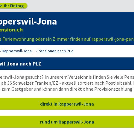
Ihr Eintrag

pperswil-Jona
ne Ferienwohnung oder ein Zimmer finden auf rapperswil-jona-pen
Rapperswil-Jona
Pensionen nach PLZ
il-Jona nach PLZ
erswil-Jona gesucht? In unserem Verzeichnis finden Sie viele Pe
 ab 36 Schweizer Franken/EZ - aktuell sortiert nach Postleitzahl. 
ls zum Gastgeber und können dann direkt ohne Provisionszahlung
direkt in Rapperswil-Jona
rund um Rapperswil-Jona