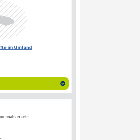
fte im Umland

onennahverkehr
n