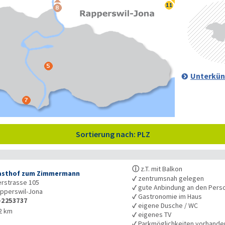
Unterkün
Sortierung nach: PLZ
ⓘ
z.T. mit Balkon
asthof zum Zimmermann
✓
zentrumsnah gelegen
lerstrasse 105
✓
gute Anbindung an den Pers
pperswil-Jona
✓
Gastronomie im Haus
-2253737
✓
eigene Dusche / WC
2 km
✓
eigenes TV
✓
Parkmöglichkeiten vorhande