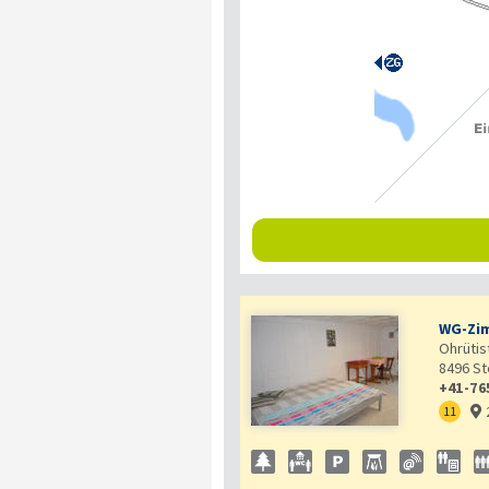
WG-Zim
Ohrütist
8496
St
+41-76
11
