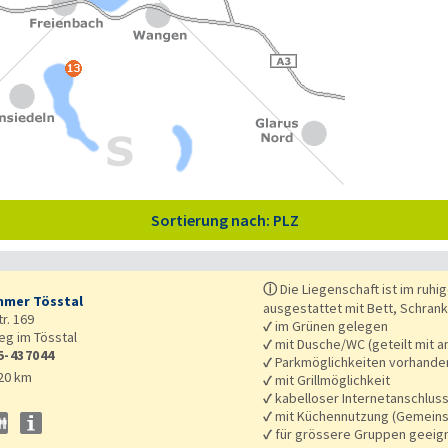
Sortierung nach: PLZ
ⓘ
Die Liegenschaft ist im ruhig
mer Tösstal
ausgestattet mit Bett, Schran
r. 169
✓
im Grünen gelegen
eg im Tösstal
✓
mit Dusche/WC (geteilt mit a
5-437044
✓
Parkmöglichkeiten vorhande
20 km
✓
mit Grillmöglichkeit
✓
kabelloser Internetanschlus
✓
mit Küchennutzung (Gemeins
✓
für grössere Gruppen geeig