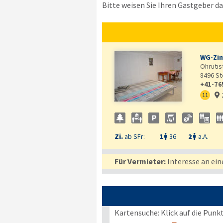
Bitte weisen Sie Ihren Gastgeber dar
WG-Zim
Ohrütist
8496
St
+41-76
11

Zi.
ab SFr:
1
36
2
a.A.


Für Vermieter:
Interesse an ein
Kartensuche: Klick auf die Punk