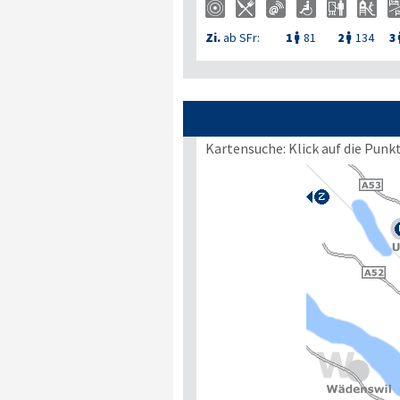
Zi.
ab SFr:
1
81
2
134
3


Kartensuche: Klick auf die Punk