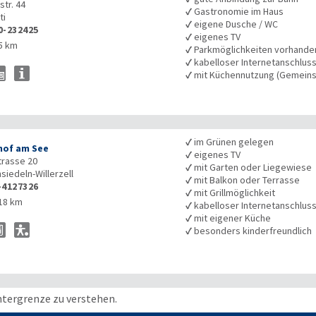
str. 44
✓
Gastronomie im Haus
ti
✓
eigene Dusche / WC
0-232425
✓
eigenes TV
5 km
✓
Parkmöglichkeiten vorhande
✓
kabelloser Internetanschlus
✓
mit Küchennutzung (Gemeins
✓
im Grünen gelegen
hof am See
✓
eigenes TV
trasse 20
✓
mit Garten oder Liegewiese
nsiedeln-Willerzell
✓
mit Balkon oder Terrasse
-4127326
✓
mit Grillmöglichkeit
18 km
✓
kabelloser Internetanschlus
✓
mit eigener Küche
✓
besonders kinderfreundlich
ntergrenze zu verstehen.