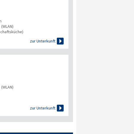
n
s (WLAN)
chaftsküche)

zur Unterkunft
s (WLAN)

zur Unterkunft