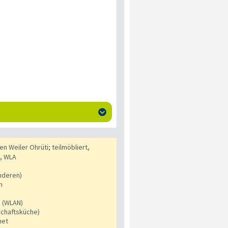

en Weiler Ohrüti; teilmöbliert,
k, WLA
nderen)
n
s (WLAN)
chaftsküche)
net