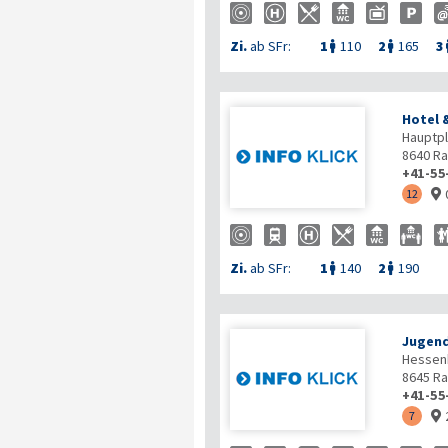
Zi.
ab SFr:
1
110
2
165
3


Hotel 
Hauptpl
8640
Ra
+41-55
12

Zi.
ab SFr:
1
140
2
190


Jugend
Hessen
8645
Ra
+41-55
7
