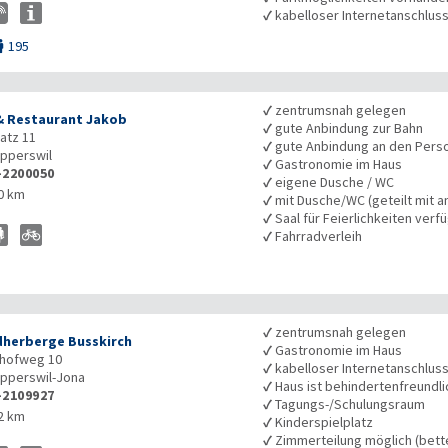
✓
kabelloser Internetanschlus
195

✓
zentrumsnah gelegen
& Restaurant Jakob
✓
gute Anbindung zur Bahn
atz 11
✓
gute Anbindung an den Pers
pperswil
✓
Gastronomie im Haus
-2200050
✓
eigene Dusche / WC
0 km
✓
mit Dusche/WC (geteilt mit a
✓
Saal für Feierlichkeiten verf
✓
Fahrradverleih
✓
zentrumsnah gelegen
herberge Busskirch
✓
Gastronomie im Haus
hofweg 10
✓
kabelloser Internetanschlus
pperswil-Jona
✓
Haus ist behindertenfreundli
-2109927
✓
Tagungs-/Schulungsraum
2 km
✓
Kinderspielplatz
✓
Zimmerteilung möglich (bet