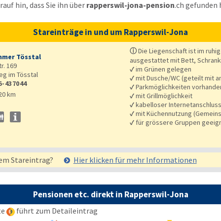
auf hin, dass Sie ihn über
rapperswil-jona-pension
.ch
gefunden 
Stareinträge in und um Rapperswil-Jona
ⓘ
Die Liegenschaft ist im ruhig
mer Tösstal
ausgestattet mit Bett, Schran
r. 169
✓
im Grünen gelegen
eg im Tösstal
✓
mit Dusche/WC (geteilt mit a
5-437044
✓
Parkmöglichkeiten vorhande
20 km
✓
mit Grillmöglichkeit
✓
kabelloser Internetanschlus
✓
mit Küchennutzung (Gemeins
✓
für grössere Gruppen geeig
em Stareintrag?
Hier klicken für mehr
Informationen
Pensionen etc. direkt in Rapperswil-Jona
te
führt zum Detaileintrag