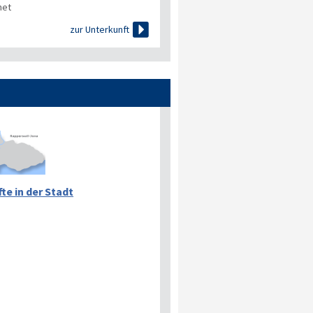
net

zur Unterkunft
te in der Stadt