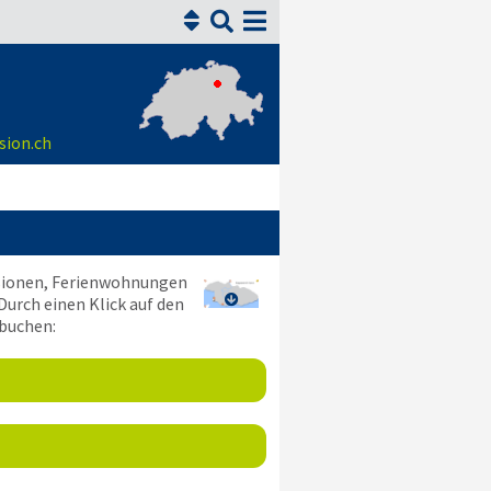


sion.ch
nsionen, Ferienwohnungen
Durch einen Klick auf den

 buchen: