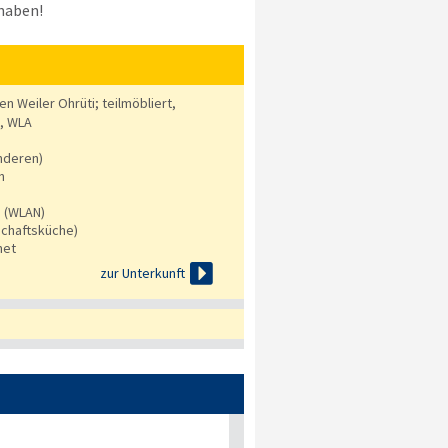
haben!
en Weiler Ohrüti; teilmöbliert,
k, WLA
nderen)
n
s (WLAN)
chaftsküche)
net

zur Unterkunft