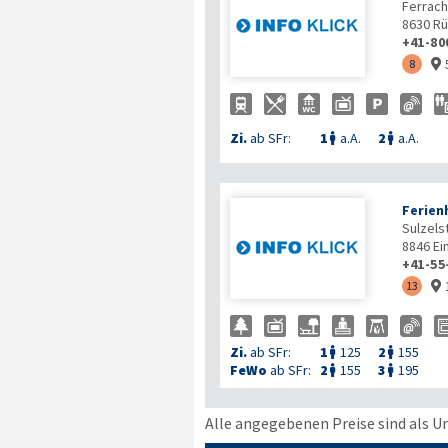
Ferrach
8630
Rü
+41-80
8

Zi.
ab SFr:
1
a.A.
2
a.A.


Ferien
Sulzels
8846
Ei
+41-55
13

Zi.
ab SFr:
1
125
2
155


FeWo
ab SFr:
2
155
3
195


Alle angegebenen Preise sind als U