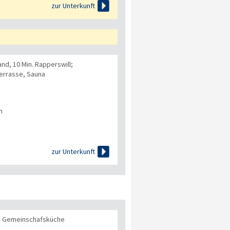

zur Unterkunft
nd, 10 Min. Rapperswill;
errasse, Sauna
n

zur Unterkunft
d Gemeinschafsküche