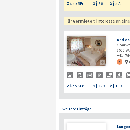
Zi.
ab SFr:
1
36
2
a.A.


Für Vermieter:
Interesse an ein
Bed an
Oberwo
8633
Wo
+41-79

4

Zi.
ab SFr:
1
129
2
139


Weitere Einträge:
Langze