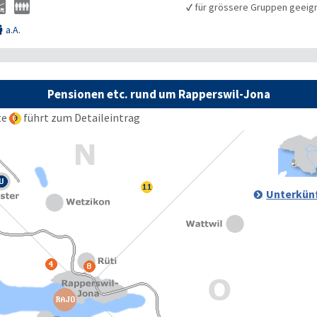
✓
für grössere Gruppen geeig
a.A.

Pensionen etc. rund um Rapperswil-Jona
te
führt zum Detaileintrag
Unterkünf