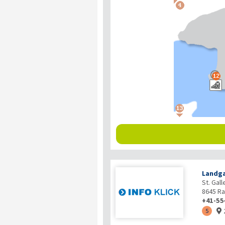
Landg
St. Gal
8645
Ra
+41-55
5
